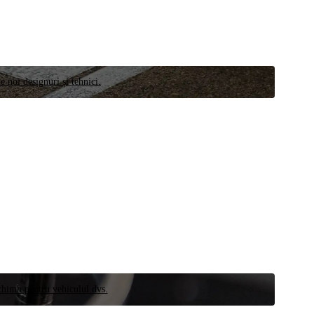
e noi designuri și tehnici.
schimb pentru vehiculul dvs.