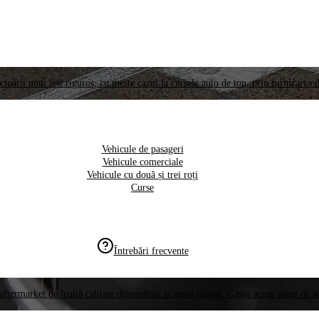
ctuării unui test riguros, cu meste cazul la cursele auto de top, prin furnizarea d
Vehicule de pasageri
Vehicule comerciale
Vehicule cu două și trei roți
Curse
Întrebări frecvente
aftermarket de înaltă calitate disponibile la nivel global. Găsiți acum piese de 