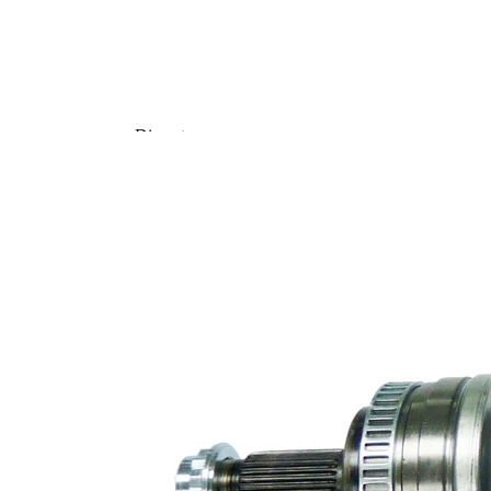
Diametru
83 mm
inel ABS
Piesa noua
Diametru
articulatie la
84 mm
roata
Diametru
articulatie la
95,6 mm
cutia de
viteza