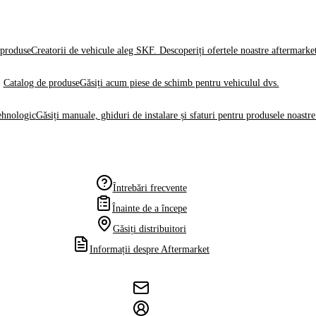
produse
Creatorii de vehicule aleg SKF. Descoperiți ofertele noastre aftermarke
Catalog de produse
Găsiți acum piese de schimb pentru vehiculul dvs.
ehnologic
Găsiți manuale, ghiduri de instalare și sfaturi pentru produsele noastre
Întrebări frecvente
Înainte de a începe
Găsiți distribuitori
Informații despre Aftermarket