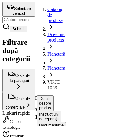
Selectare
Catalog
vehicul
de
produse
Submit
Driveline
products
Filtrare
după
Planetară
categorii
Planetara
Vehicule
de pasageri
VKJC
1059
Planetara
Detalii
Vehicule
despre
comerciale
produs
VKJC
Linkuri rapide
Instrucțiuni
1059
de reparații
Centru
Documentație
tehnologic
Compatibilitatea
Întrebări