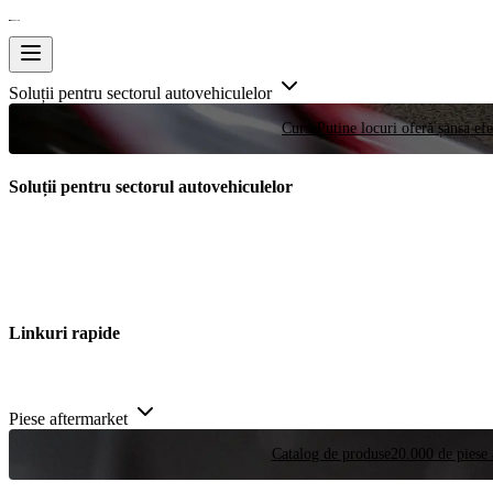
Soluții pentru sectorul autovehiculelor
Curse
Puține locuri oferă șansa efe
Soluții pentru sectorul autovehiculelor
Linkuri rapide
Piese aftermarket
Catalog de produse
20.000 de piese 