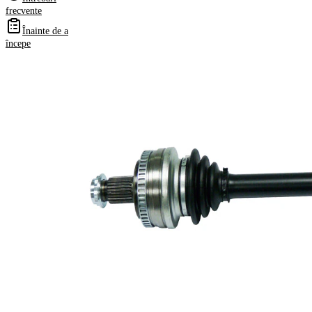
Numere
frecvente
OE
Înainte de a
începe
Informații despre
produs
Proprietate
Valoare
Lungime
623 mm
Diametrul
8,5 mm
orificiului
Dimensiune
M24x1,5
filet
Dantura
exterioara
27
parte roata
Diametru
55,5 mm
simering
Numar dinti
48
, inel ABS
Numar
6
pistoane
Asezare
80 mm
gauri Ø