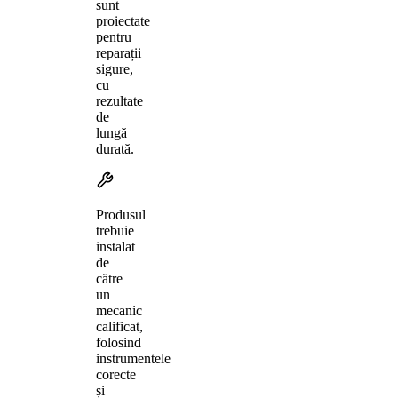
sunt
proiectate
pentru
reparații
sigure,
cu
rezultate
de
lungă
durată.
Produsul
trebuie
instalat
de
către
un
mecanic
calificat,
folosind
instrumentele
corecte
și