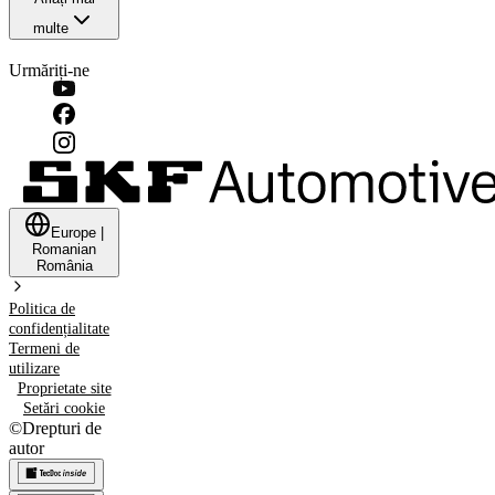
multe
Urmăriți-ne
Europe
|
Romanian
România
Politica de
confidențialitate
Termeni de
utilizare
Proprietate site
Setări cookie
©
Drepturi de
autor