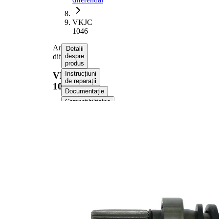
VKJC
1046
Arbore,
Detalii
diferential
despre
produs
Instrucțiuni
VKJC
de reparații
1046
Documentație
Compatibilitatea
Numere
OE
Informații despre
produs
Proprietate
Valoare
136,5
Lungime
mm
Dimensiune
M8x1,5
filet
Dantura