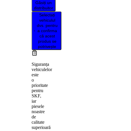
Găsiți un
distribuitor
Selectați
vehiculul
dvs. pentru
a confirma
că acest
produs se
potrivește
Siguranța
vehiculelor
este
o
prioritate
pentru
SKF,
iar
piesele
noastre
de
calitate
superioară