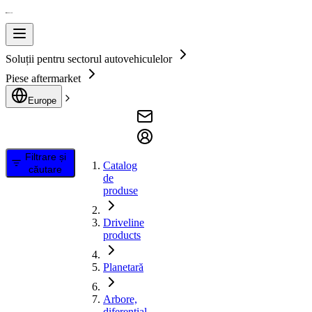
Soluții pentru sectorul autovehiculelor
Piese aftermarket
Europe
Filtrare și
Catalog
căutare
de
produse
Driveline
products
Planetară
Arbore,
diferential