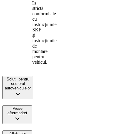
în
strictă
conformitate
cu
instrucțiunile
SKF
și
instrucțiunile
de
montare
pentru
vehicul.
Soluții pentru
sectorul
autovehiculelor
Piese
aftermarket
Aflați mai