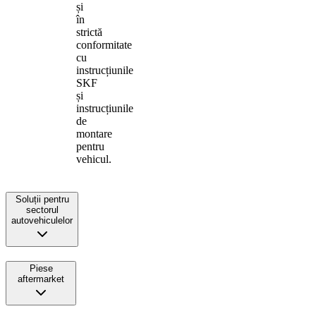
și
în
strictă
conformitate
cu
instrucțiunile
SKF
și
instrucțiunile
de
montare
pentru
vehicul.
Soluții pentru
sectorul
autovehiculelor
Piese
aftermarket