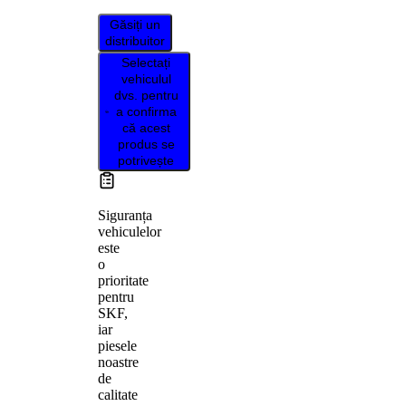
Găsiți un
distribuitor
Selectați
vehiculul
dvs. pentru
a confirma
că acest
produs se
potrivește
Siguranța
vehiculelor
este
o
prioritate
pentru
SKF,
iar
piesele
noastre
de
calitate