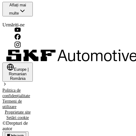
Aflați mai
multe
Urmăriți-ne
Europe
|
Romanian
România
Politica de
confidențialitate
Termeni de
utilizare
Proprietate site
Setări cookie
©
Drepturi de
autor