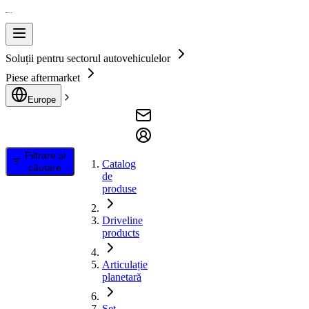
Soluții pentru sectorul autovehiculelor
Piese aftermarket
Europe
Filtrare și
Catalog
căutare
de
produse
Driveline
products
Articulație
planetară
Set