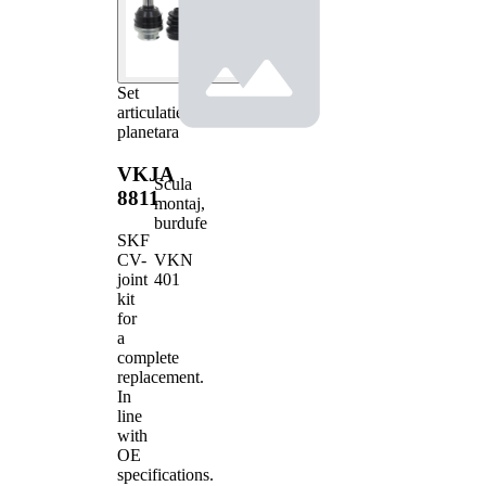
Set
articulatie,
planetara
VKJA
Scula
8811
montaj,
burdufe
SKF
VKN
CV-
401
joint
kit
for
a
complete
replacement.
In
line
with
OE
specifications.