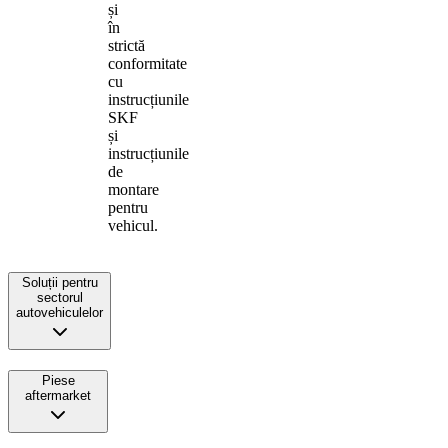
și
în
strictă
conformitate
cu
instrucțiunile
SKF
și
instrucțiunile
de
montare
pentru
vehicul.
Soluții pentru
sectorul
autovehiculelor
Piese
aftermarket