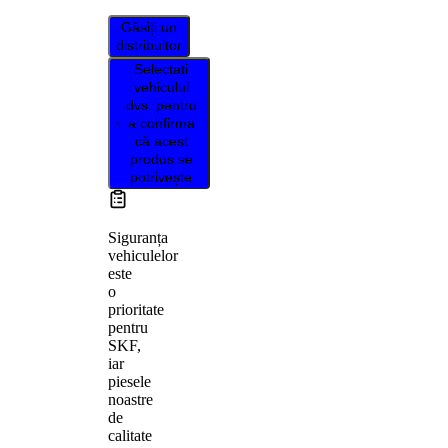
Găsiți un
distribuitor
Selectați
vehiculul
dvs. pentru
a confirma
că acest
produs se
potrivește
Siguranța
vehiculelor
este
o
prioritate
pentru
SKF,
iar
piesele
noastre
de
calitate