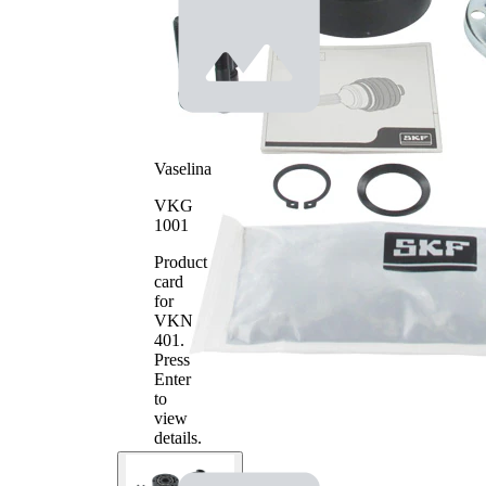
25
Dinți
racord
interior spre
arbore
diferențial
de
legătură
Numar
6
pistoane
Diametru
100 mm
Vaselina
exterior
Asezare
VKG
86 mm
gauri Ø
1001
Tip
Disc
articulatie
flexibil
Product
card
for
VKN
401
.
Press
Enter
to
view
details.