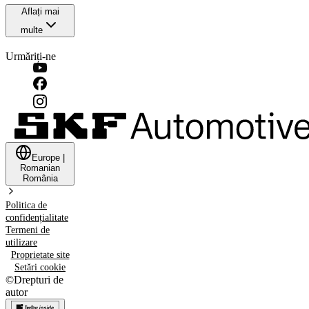
Aflați mai
multe
Urmăriți-ne
Europe
|
Romanian
România
Politica de
confidențialitate
Termeni de
utilizare
Proprietate site
Setări cookie
©
Drepturi de
autor