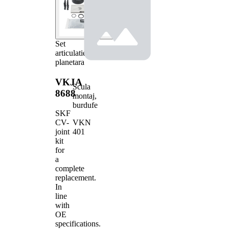
Set
articulatie,
planetara
VKJA
Scula
8688
montaj,
burdufe
SKF
VKN
CV-
401
joint
kit
for
a
complete
replacement.
In
line
with
OE
specifications.