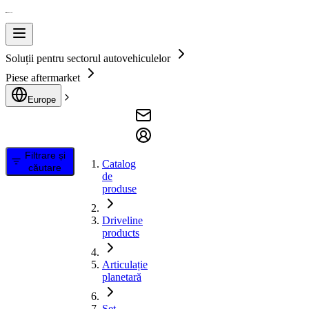
Soluții pentru sectorul autovehiculelor
Piese aftermarket
Europe
Filtrare și
Catalog
căutare
de
produse
Driveline
products
Articulație
planetară
Set