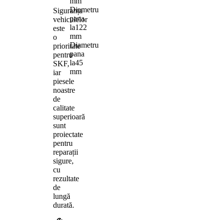
mm
Diametru
Siguranța
pana
vehiculelor
la
122
este
mm
o
Diametru
prioritate
pana
pentru
la
45
SKF,
mm
iar
piesele
noastre
de
calitate
superioară
sunt
proiectate
pentru
reparații
sigure,
cu
rezultate
de
lungă
durată.