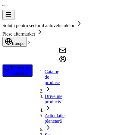
Soluții pentru sectorul autovehiculelor
Piese aftermarket
Europe
Filtrare și
Catalog
căutare
de
produse
Driveline
products
Articulație
planetară
Set