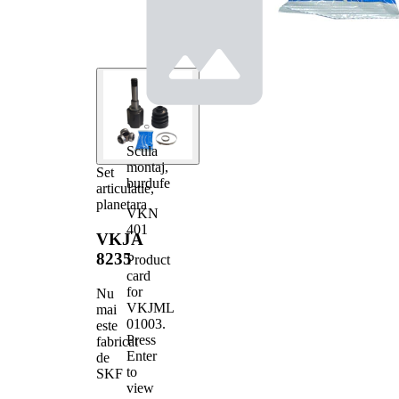
Scula
montaj,
Set
burdufe
articulatie,
planetara
VKN
401
VKJA
8235
Product
card
for
Nu
VKJML
mai
01003
.
este
Press
fabricat
Enter
de
to
SKF
view