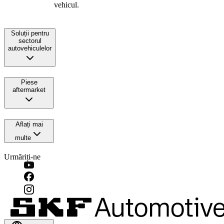
vehicul.
Soluții pentru
sectorul
autovehiculelor
Piese
aftermarket
Aflați mai
multe
Urmăriți-ne