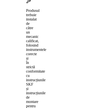
Produsul
trebuie
instalat
de
către
un
mecanic
calificat,
folosind
instrumentele
corecte
și
în
strictă
conformitate
cu
instrucțiunile
SKF
și
instrucțiunile
de
montare
pentru