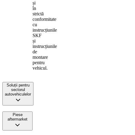
și
în
strictă
conformitate
cu
instrucțiunile
SKF
și
instrucțiunile
de
montare
pentru
vehicul.
Soluții pentru
sectorul
autovehiculelor
Piese
aftermarket