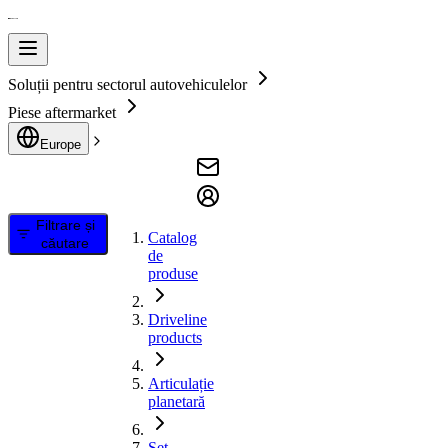
Soluții pentru sectorul autovehiculelor
Piese aftermarket
Europe
Filtrare și
Catalog
căutare
de
produse
Driveline
products
Articulație
planetară
Set