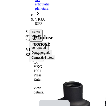
articulatie,
planetara
VKJA
8233
Set
Detalii
articulatie,
despre
Produse
produs
planetara
conexe
Instrucțiuni
de reparații
VKJA
Documentație
Product
8233
Compatibilitatea
card
for
Numere
OE
VKG
1001
.
Press
Informații despre
Enter
produs
to
Proprietate
Valoare
view
details.
Dantura
exterioara
34
parte
diferential