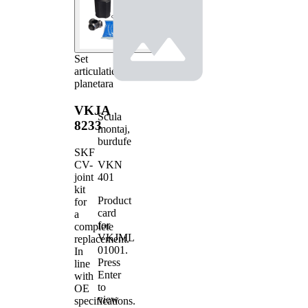
Set
articulatie,
planetara
VKJA
Scula
8233
montaj,
burdufe
SKF
VKN
CV-
401
joint
kit
Product
for
card
a
for
complete
VKJML
replacement.
01001
.
In
Press
line
Enter
with
to
OE
view
specifications.