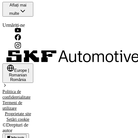
Aflați mai
multe
Urmăriți-ne
Europe
|
Romanian
România
Politica de
confidențialitate
Termeni de
utilizare
Proprietate site
Setări cookie
©
Drepturi de
autor