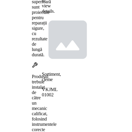
to
superioară
view
sunt
details.
proiectate
pentru
reparații
sigure,
cu
rezultate
de
lungă
durată.
Sortiment,
Produsul
cleme
trebuie
instalat
VKJML
de
01002
către
un
mecanic
calificat,
folosind
instrumentele
corecte