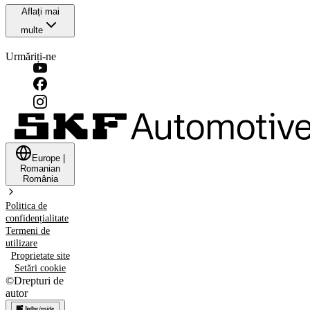
Aflați mai
multe
Urmăriți-ne
Europe
|
Romanian
România
Politica de
confidențialitate
Termeni de
utilizare
Proprietate site
Setări cookie
©
Drepturi de
autor