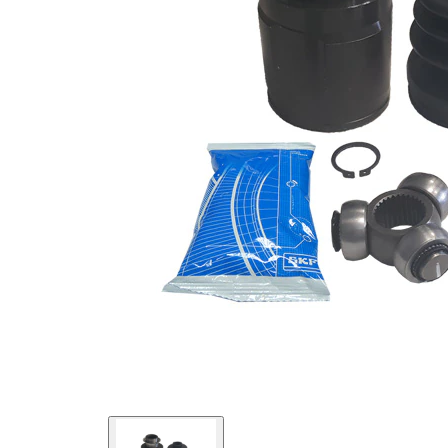
Diametru
40 mm
simering
Tip
Articulatie
articulatie
tripodica
cu insertie
Prelucrat
in piesa
mecanic
interna
(interior)
cu
Protectie
aparatoare
antipraf
de praf
Diametru
79
articulatie