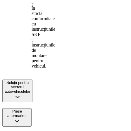
și
în
strictă
conformitate
cu
instrucțiunile
SKF
și
instrucțiunile
de
montare
pentru
vehicul.
Soluții pentru
sectorul
autovehiculelor
Piese
aftermarket