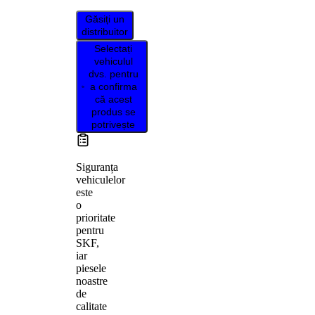
Găsiți un
distribuitor
Selectați
vehiculul
dvs. pentru
a confirma
că acest
produs se
potrivește
Siguranța
vehiculelor
este
o
prioritate
pentru
SKF,
iar
piesele
noastre
de
calitate