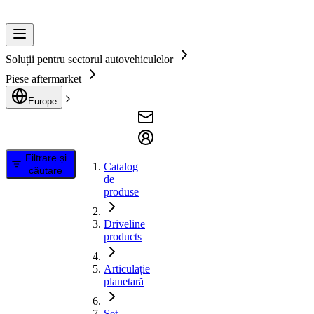
Soluții pentru sectorul autovehiculelor
Piese aftermarket
Europe
Filtrare și
Catalog
căutare
de
produse
Driveline
products
Articulație
planetară
Set