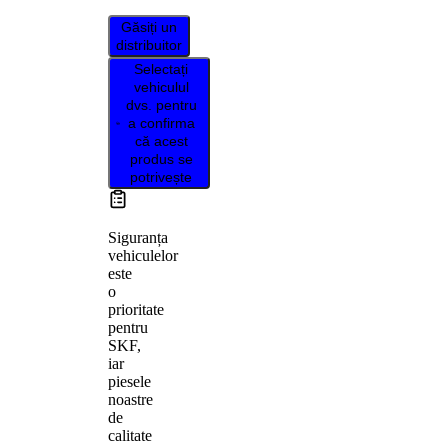
Găsiți un
distribuitor
Selectați
vehiculul
dvs. pentru
a confirma
că acest
produs se
potrivește
Siguranța
vehiculelor
este
o
prioritate
pentru
SKF,
iar
piesele
noastre
de
calitate