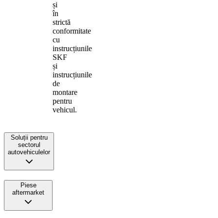
și
în
strictă
conformitate
cu
instrucțiunile
SKF
și
instrucțiunile
de
montare
pentru
vehicul.
Soluții pentru
sectorul
autovehiculelor
Piese
aftermarket