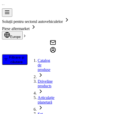
Soluții pentru sectorul autovehiculelor
Piese aftermarket
Europe
Filtrare și
Catalog
căutare
de
produse
Driveline
products
Articulație
planetară
Set