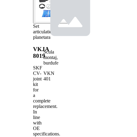
Set
articulatie,
planetara
VKJA
Scula
8019
montaj,
burdufe
SKF
VKN
CV-
401
joint
kit
for
a
complete
replacement.
In
line
with
OE
specifications.