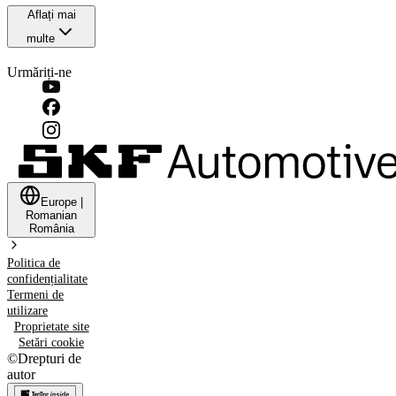
Aflați mai
multe
Urmăriți-ne
Europe
|
Romanian
România
Politica de
confidențialitate
Termeni de
utilizare
Proprietate site
Setări cookie
©
Drepturi de
autor