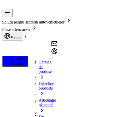
Soluții pentru sectorul autovehiculelor
Piese aftermarket
Europe
Filtrare și
Catalog
căutare
de
produse
Driveline
products
Articulație
planetară
Set