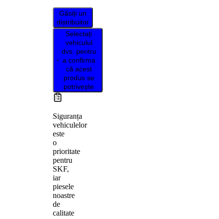
Găsiți un
distribuitor
Selectați
vehiculul
dvs. pentru
a confirma
că acest
produs se
potrivește
Siguranța
vehiculelor
este
o
prioritate
pentru
SKF,
iar
piesele
noastre
de
calitate