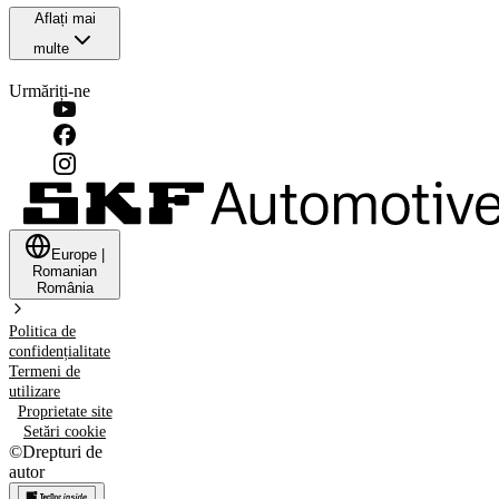
Aflați mai
multe
Urmăriți-ne
Europe
|
Romanian
România
Politica de
confidențialitate
Termeni de
utilizare
Proprietate site
Setări cookie
©
Drepturi de
autor