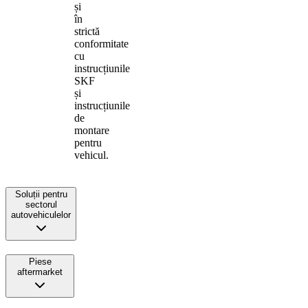
și
în
strictă
conformitate
cu
instrucțiunile
SKF
și
instrucțiunile
de
montare
pentru
vehicul.
Soluții pentru
sectorul
autovehiculelor
Piese
aftermarket