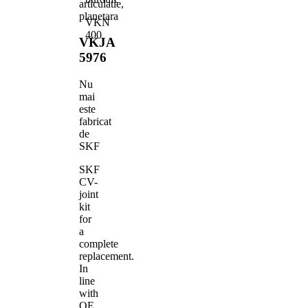
articulatie,
planetara
VKN
400
VKJA
5976
Nu
mai
este
fabricat
de
SKF
SKF
CV-
joint
kit
for
a
complete
replacement.
In
line
with
OE