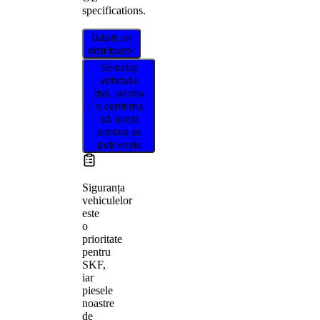
specifications.
Găsiți un
distribuitor
Selectați
vehiculul
dvs. pentru
a confirma
că acest
produs se
potrivește
Siguranța
vehiculelor
este
o
prioritate
pentru
SKF,
iar
piesele
noastre
de