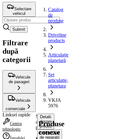
Selectare
Catalog
vehicul
de
produse
Submit
Driveline
products
Filtrare
după
Articulație
categorii
planetară
Set
Vehicule
articulatie,
de pasageri
planetara
VKJA
Vehicule
5976
comerciale
Linkuri rapide
Set
Detalii
articulatie,
despre
Produse
Centru
produs
planetara
tehnologic
conexe
Instrucțiuni
de reparații
Întrebări