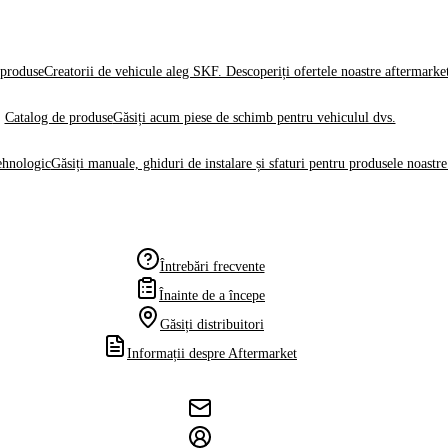
produse
Creatorii de vehicule aleg SKF. Descoperiți ofertele noastre aftermarke
Catalog de produse
Găsiți acum piese de schimb pentru vehiculul dvs.
ehnologic
Găsiți manuale, ghiduri de instalare și sfaturi pentru produsele noastre
Întrebări frecvente
Înainte de a începe
Găsiți distribuitori
Informații despre Aftermarket