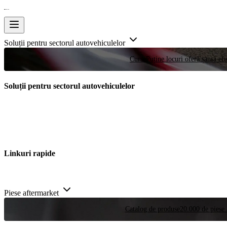
Soluții pentru sectorul autovehiculelor
Curse
Puține locuri oferă șansa efe
Soluții pentru sectorul autovehiculelor
Linkuri rapide
Piese aftermarket
Catalog de produse
20.000 de piese 