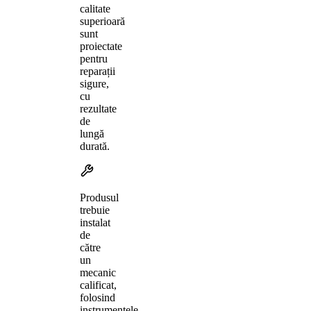
calitate
superioară
sunt
proiectate
pentru
reparații
sigure,
cu
rezultate
de
lungă
durată.
Produsul
trebuie
instalat
de
către
un
mecanic
calificat,
folosind
instrumentele