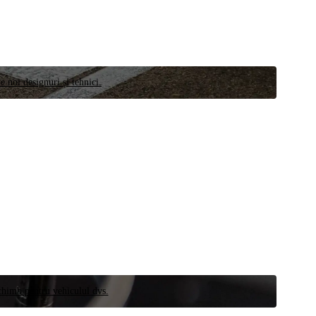
e noi designuri și tehnici.
schimb pentru vehiculul dvs.