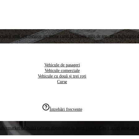
ctuării unui test riguros, cu meste cazul la cursele auto de top, prin furnizarea d
Vehicule de pasageri
Vehicule comerciale
Vehicule cu două și trei roți
Curse
Întrebări frecvente
aftermarket de înaltă calitate disponibile la nivel global. Găsiți acum piese de 