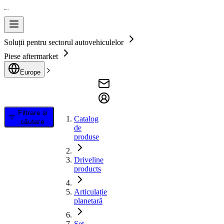
Soluții pentru sectorul autovehiculelor
Piese aftermarket
Europe
Filtrare și
Catalog
căutare
de
produse
Driveline
products
Articulație
planetară
Set