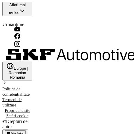
Aflați mai
multe
Urmăriți-ne
Europe
|
Romanian
România
Politica de
confidențialitate
Termeni de
utilizare
Proprietate site
Setări cookie
©
Drepturi de
autor