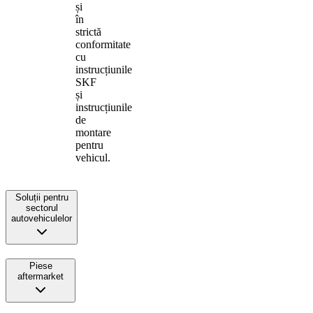
și
în
strictă
conformitate
cu
instrucțiunile
SKF
și
instrucțiunile
de
montare
pentru
vehicul.
Soluții pentru
sectorul
autovehiculelor
Piese
aftermarket