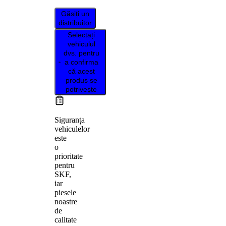
Găsiți un
distribuitor
Selectați
vehiculul
dvs. pentru
a confirma
că acest
produs se
potrivește
Siguranța
vehiculelor
este
o
prioritate
pentru
SKF,
iar
piesele
noastre
de
calitate