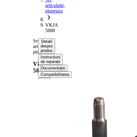
articulatie,
planetara
VKJA
5888
Set
Detalii
articulatie,
despre
produs
planetara
Instrucțiuni
de reparații
VKJA
Documentație
5888
Compatibilitatea
Informații despre
produs
Proprietate
Valoare
Dimensiune
M20x1,5
filet
Dantura
exterioara
33
parte roata