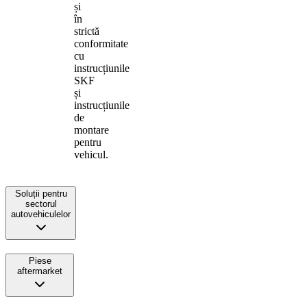
și
în
strictă
conformitate
cu
instrucțiunile
SKF
și
instrucțiunile
de
montare
pentru
vehicul.
Soluții pentru
sectorul
autovehiculelor
Piese
aftermarket