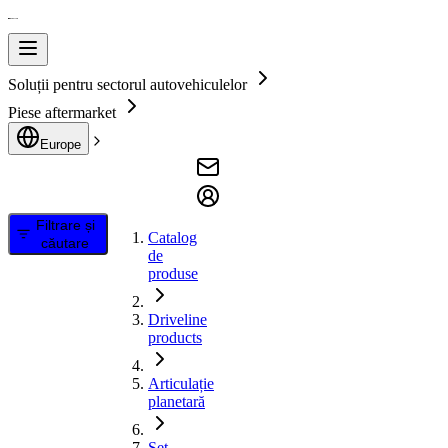
Soluții pentru sectorul autovehiculelor
Piese aftermarket
Europe
Filtrare și
Catalog
căutare
de
produse
Driveline
products
Articulație
planetară
Set