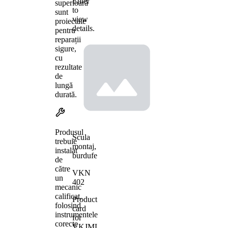
Enter
superioară
to
sunt
view
proiectate
details.
pentru
reparații
sigure,
cu
rezultate
de
lungă
durată.
Produsul
Scula
trebuie
montaj,
instalat
burdufe
de
către
VKN
un
402
mecanic
calificat,
Product
folosind
card
instrumentele
for
corecte
VKJML