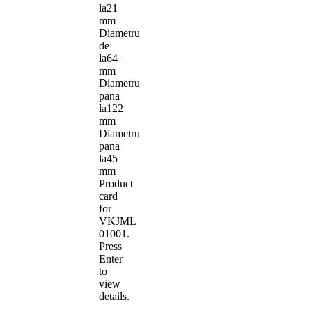
la
21
mm
Diametru
de
la
64
mm
Diametru
pana
la
122
mm
Diametru
pana
la
45
mm
Product
card
for
VKJML
01001
.
Press
Enter
to
view
details.