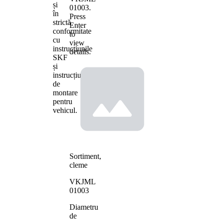
și
01003
.
în
Press
strictă
Enter
conformitate
to
cu
view
instrucțiunile
details.
SKF
și
instrucțiunile
de
montare
pentru
vehicul.
Sortiment,
cleme
VKJML
01003
Diametru
de