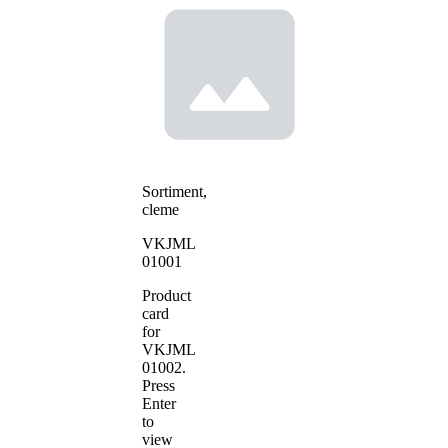
Sortiment,
cleme
VKJML
01001
Product
card
for
VKJML
01002
.
Press
Enter
to
view