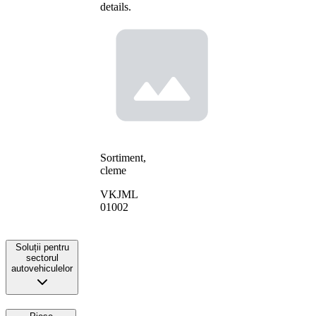
details.
Sortiment,
cleme
VKJML
01002
Soluții pentru
sectorul
autovehiculelor