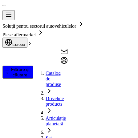
Soluții pentru sectorul autovehiculelor
Piese aftermarket
Europe
Filtrare și
Catalog
căutare
de
produse
Driveline
products
Articulație
planetară
Set