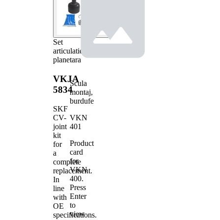
Set
articulatie,
planetara
VKJA
Scula
5834
montaj,
burdufe
SKF
VKN
CV-
401
joint
kit
Product
for
card
a
for
complete
VKN
replacement.
400
.
In
Press
line
Enter
with
to
OE
view
specifications.