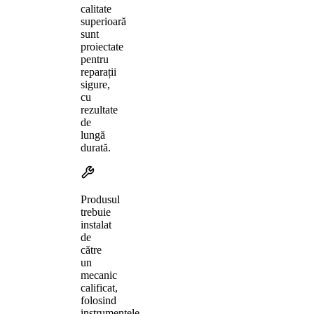
calitate
superioară
sunt
proiectate
pentru
reparații
sigure,
cu
rezultate
de
lungă
durată.
Produsul
trebuie
instalat
de
către
un
mecanic
calificat,
folosind
instrumentele