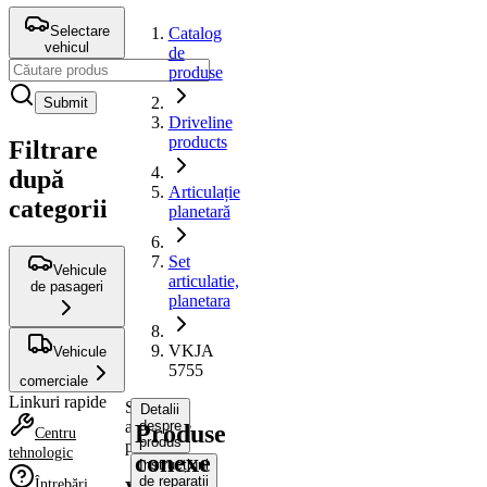
Selectare
Catalog
vehicul
de
produse
Submit
Driveline
products
Filtrare
după
Articulație
categorii
planetară
Set
Vehicule
articulatie,
de pasageri
planetara
VKJA
Vehicule
5755
comerciale
Linkuri rapide
Set
Detalii
articulatie,
despre
Produse
Centru
produs
planetara
tehnologic
conexe
Instrucțiuni
de reparații
Întrebări