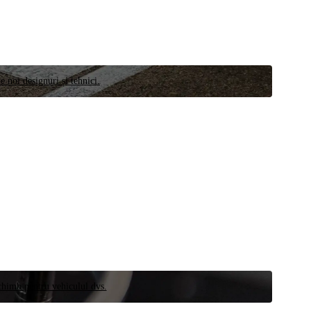
e noi designuri și tehnici.
schimb pentru vehiculul dvs.