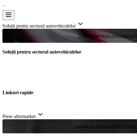
Soluții pentru sectorul autovehiculelor
Curse
Puține locuri oferă șansa efe
Soluții pentru sectorul autovehiculelor
Linkuri rapide
Piese aftermarket
Catalog de produse
20.000 de piese 