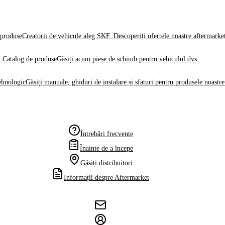
produse
Creatorii de vehicule aleg SKF. Descoperiți ofertele noastre aftermarke
Catalog de produse
Găsiți acum piese de schimb pentru vehiculul dvs.
ehnologic
Găsiți manuale, ghiduri de instalare și sfaturi pentru produsele noastre
Întrebări frecvente
Înainte de a începe
Găsiți distribuitori
Informații despre Aftermarket