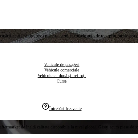
ctuării unui test riguros, cu meste cazul la cursele auto de top, prin furnizarea d
Vehicule de pasageri
Vehicule comerciale
Vehicule cu două și trei roți
Curse
Întrebări frecvente
aftermarket de înaltă calitate disponibile la nivel global. Găsiți acum piese de 