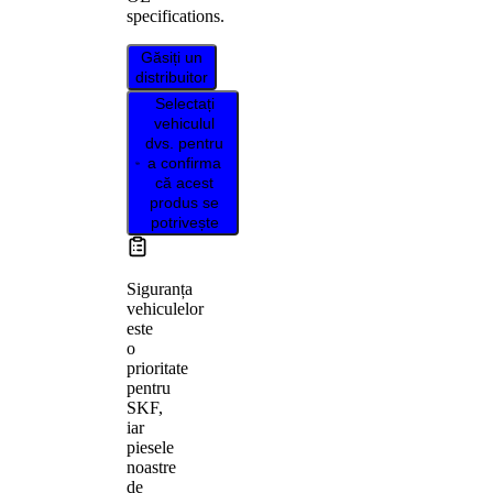
specifications.
Găsiți un
distribuitor
Selectați
vehiculul
dvs. pentru
a confirma
că acest
produs se
potrivește
Siguranța
vehiculelor
este
o
prioritate
pentru
SKF,
iar
piesele
noastre
de