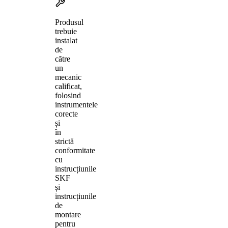
Produsul
trebuie
instalat
de
către
un
mecanic
calificat,
folosind
instrumentele
corecte
și
în
strictă
conformitate
cu
instrucțiunile
SKF
și
instrucțiunile
de
montare
pentru