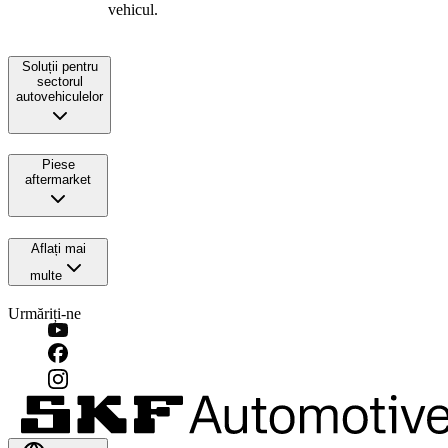
vehicul.
Soluții pentru
sectorul
autovehiculelor
Piese
aftermarket
Aflați mai
multe
Urmăriți-ne