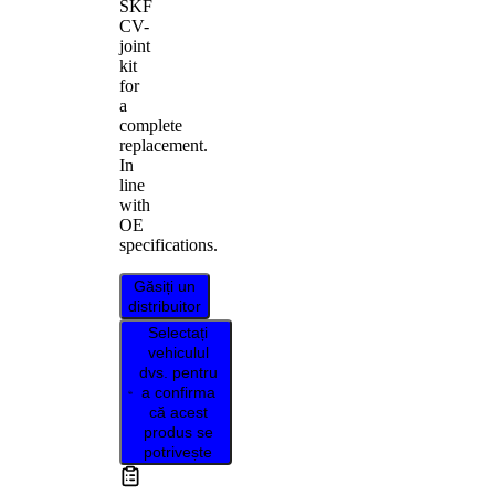
SKF
CV-
joint
kit
for
a
complete
replacement.
In
line
with
OE
specifications.
Găsiți un
distribuitor
Selectați
vehiculul
dvs. pentru
a confirma
că acest
produs se
potrivește