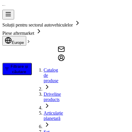
Soluții pentru sectorul autovehiculelor
Piese aftermarket
Europe
Filtrare și
Catalog
căutare
de
produse
Driveline
products
Articulație
planetară
Set