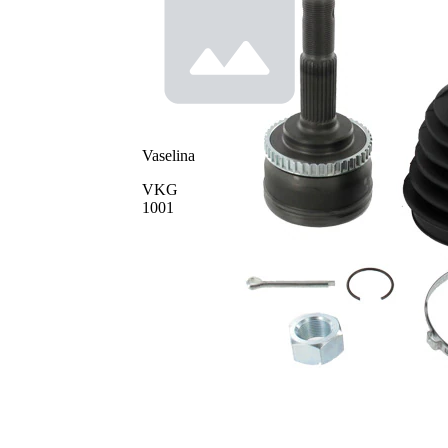
spre roata
Diametru
56 mm
simering
Numar dinti
44
, inel ABS
Vaselina
VKG
1001