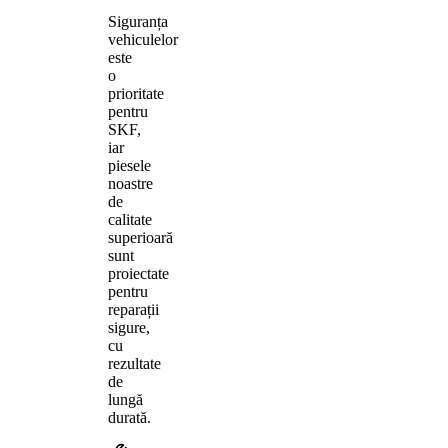
Siguranța
vehiculelor
este
o
prioritate
pentru
SKF,
iar
piesele
noastre
de
calitate
superioară
sunt
proiectate
pentru
reparații
sigure,
cu
rezultate
de
lungă
durată.