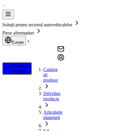
Soluții pentru sectorul autovehiculelor
Piese aftermarket
Europe
Filtrare și
Catalog
căutare
de
produse
Driveline
products
Articulație
planetară
Set