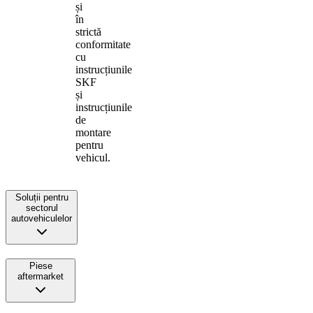
și
în
strictă
conformitate
cu
instrucțiunile
SKF
și
instrucțiunile
de
montare
pentru
vehicul.
Soluții pentru
sectorul
autovehiculelor
Piese
aftermarket