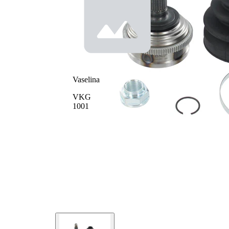
spre roata
Diametru
49 mm
simering
Numar dinti
100
, inel ABS
Vaselina
VKG
1001