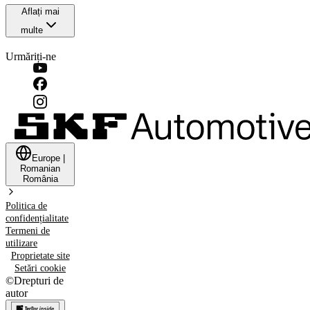
Aflați mai
multe
Urmăriți-ne
Europe
|
Romanian
România
Politica de
confidențialitate
Termeni de
utilizare
Proprietate site
Setări cookie
©
Drepturi de
autor