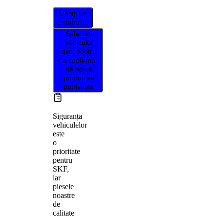
Găsiți un
distribuitor
Selectați
vehiculul
dvs. pentru
a confirma
că acest
produs se
potrivește
Siguranța
vehiculelor
este
o
prioritate
pentru
SKF,
iar
piesele
noastre
de
calitate