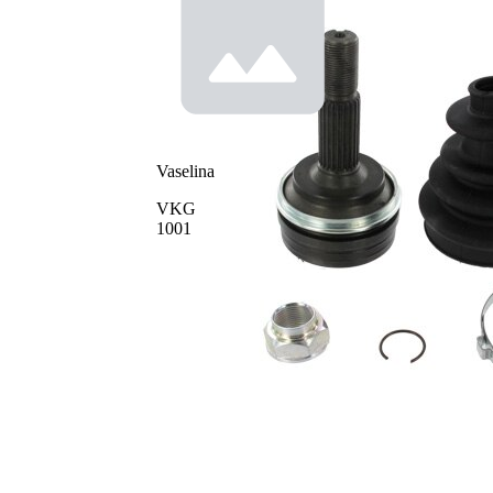
spre roata
Diametru
58 mm
simering
Vaselina
VKG
1001