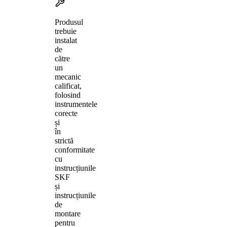
Produsul
trebuie
instalat
de
către
un
mecanic
calificat,
folosind
instrumentele
corecte
și
în
strictă
conformitate
cu
instrucțiunile
SKF
și
instrucțiunile
de
montare
pentru