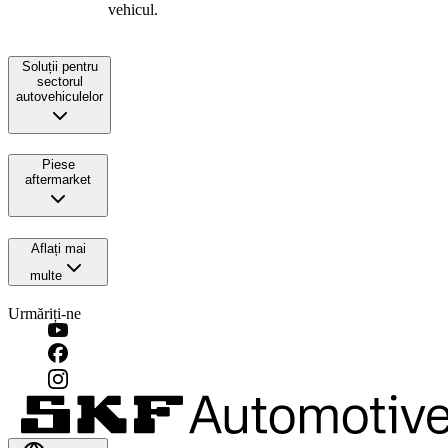
vehicul.
Soluții pentru
sectorul
autovehiculelor
Piese
aftermarket
Aflați mai
multe
Urmăriți-ne