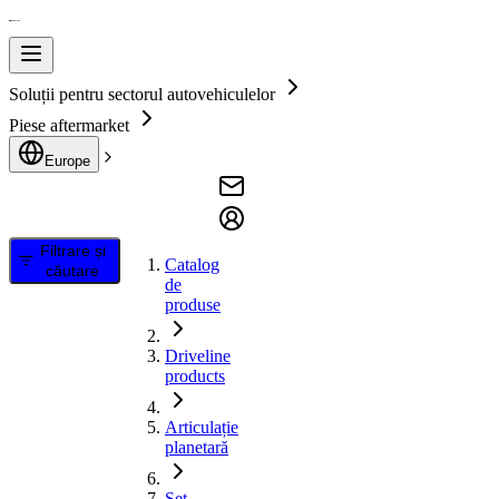
Soluții pentru sectorul autovehiculelor
Piese aftermarket
Europe
Filtrare și
Catalog
căutare
de
produse
Driveline
products
Articulație
planetară
Set