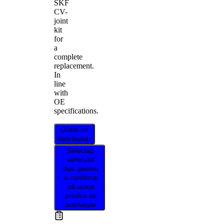
SKF
CV-
joint
kit
for
a
complete
replacement.
In
line
with
OE
specifications.
Găsiți un
distribuitor
Selectați
vehiculul
dvs. pentru
a confirma
că acest
produs se
potrivește