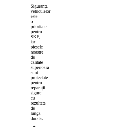
Siguranța
vehiculelor
este
o
prioritate
pentru
SKF,
iar
piesele
noastre
de
calitate
superioară
sunt
proiectate
pentru
reparații
sigure,
cu
rezultate
de
lungă
durată.