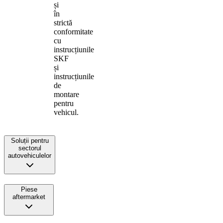
și
în
strictă
conformitate
cu
instrucțiunile
SKF
și
instrucțiunile
de
montare
pentru
vehicul.
Soluții pentru
sectorul
autovehiculelor
Piese
aftermarket