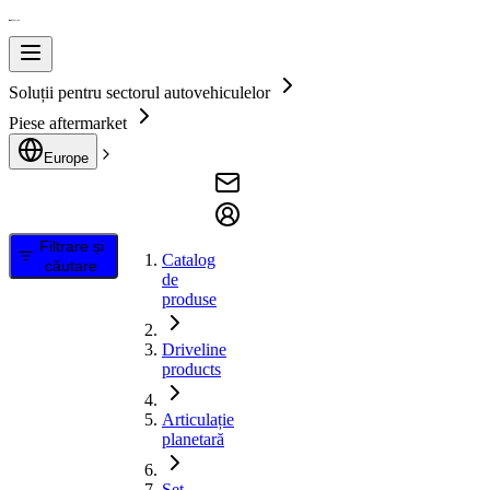
Soluții pentru sectorul autovehiculelor
Piese aftermarket
Europe
Filtrare și
Catalog
căutare
de
produse
Driveline
products
Articulație
planetară
Set