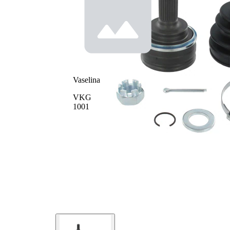
exterioara
26
parte roata
Dinti
interior,
23
spre roata
Diametru
56 mm
simering
Diametru
82 mm
Vaselina
exterior
Tip
Articulatie
VKG
articulatie
planetara
1001
cu insertie
Prelucrat
in piesa
mecanic
interna
(interior)
cu
Protectie
aparatoare
antipraf
de praf