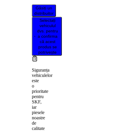
Găsiți un
distribuitor
Selectați
vehiculul
dvs. pentru
a confirma
că acest
produs se
potrivește
Siguranța
vehiculelor
este
o
prioritate
pentru
SKF,
iar
piesele
noastre
de
calitate