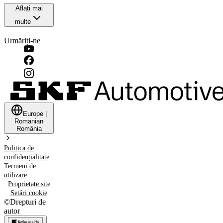
Aflați mai
multe
Urmăriți-ne
Europe
|
Romanian
România
Politica de
confidențialitate
Termeni de
utilizare
Proprietate site
Setări cookie
©
Drepturi de
autor