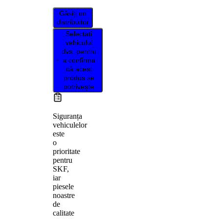
Găsiți un
distribuitor
Selectați
vehiculul
dvs. pentru
a confirma
că acest
produs se
potrivește
Siguranța
vehiculelor
este
o
prioritate
pentru
SKF,
iar
piesele
noastre
de
calitate