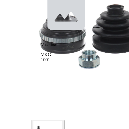
spre roata
Diametru
60 mm
simering
Numar dinti
50
, inel ABS
Vaselina
VKG
1001