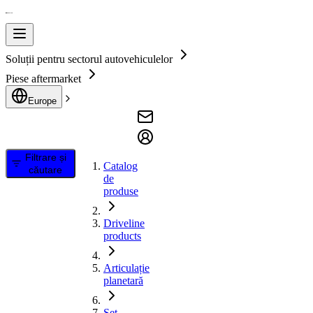
Soluții pentru sectorul autovehiculelor
Piese aftermarket
Europe
Filtrare și
Catalog
căutare
de
produse
Driveline
products
Articulație
planetară
Set