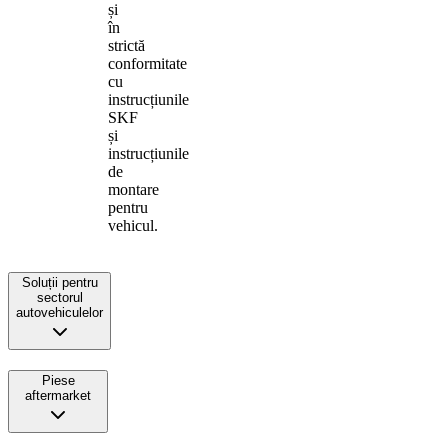
și
în
strictă
conformitate
cu
instrucțiunile
SKF
și
instrucțiunile
de
montare
pentru
vehicul.
Soluții pentru
sectorul
autovehiculelor
Piese
aftermarket