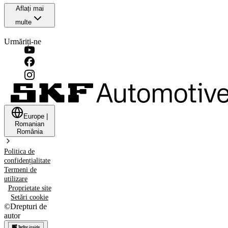
Aflați mai
multe
Urmăriți-ne
Europe
|
Romanian
România
Politica de
confidențialitate
Termeni de
utilizare
Proprietate site
Setări cookie
©
Drepturi de
autor