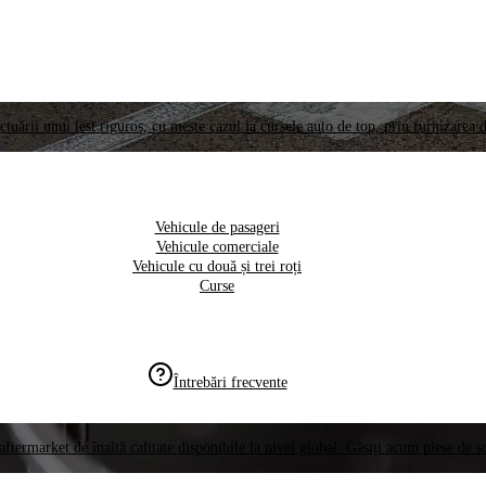
ctuării unui test riguros, cu meste cazul la cursele auto de top, prin furnizarea d
Vehicule de pasageri
Vehicule comerciale
Vehicule cu două și trei roți
Curse
Întrebări frecvente
aftermarket de înaltă calitate disponibile la nivel global. Găsiți acum piese de 