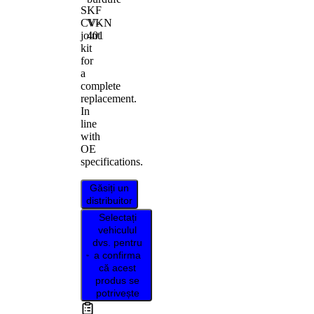
SKF
VKN
CV-
401
joint
kit
for
a
complete
replacement.
In
line
with
OE
specifications.
Găsiți un
distribuitor
Selectați
vehiculul
dvs. pentru
a confirma
că acest
produs se
potrivește