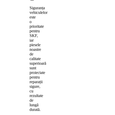
Siguranța
vehiculelor
este
o
prioritate
pentru
SKF,
iar
piesele
noastre
de
calitate
superioară
sunt
proiectate
pentru
reparații
sigure,
cu
rezultate
de
lungă
durată.