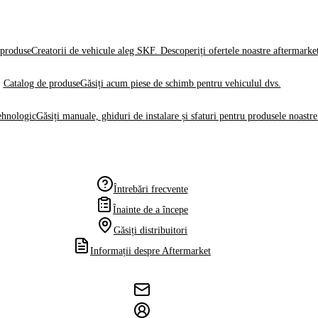
produse
Creatorii de vehicule aleg SKF. Descoperiți ofertele noastre aftermarke
Catalog de produse
Găsiți acum piese de schimb pentru vehiculul dvs.
ehnologic
Găsiți manuale, ghiduri de instalare și sfaturi pentru produsele noastre
Întrebări frecvente
Înainte de a începe
Găsiți distribuitori
Informații despre Aftermarket