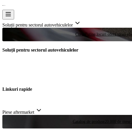
Soluții pentru sectorul autovehiculelor
Curse
Puține locuri oferă șansa efe
Soluții pentru sectorul autovehiculelor
Linkuri rapide
Piese aftermarket
Catalog de produse
20.000 de piese 