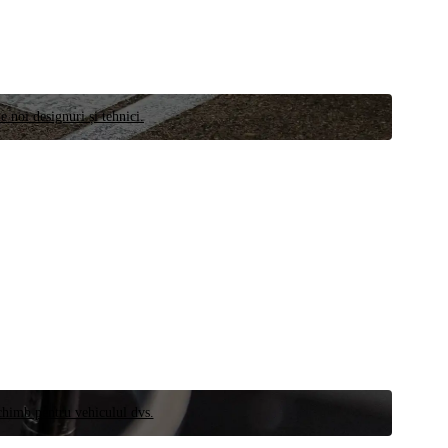
e noi designuri și tehnici.
schimb pentru vehiculul dvs.