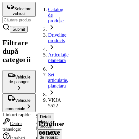
Selectare
Catalog
vehicul
de
produse
Submit
Driveline
products
Filtrare
după
Articulație
categorii
planetară
Set
Vehicule
articulatie,
de pasageri
planetara
VKJA
Vehicule
5522
comerciale
Linkuri rapide
Set
Detalii
articulatie,
despre
Produse
Centru
produs
planetara
tehnologic
conexe
Instrucțiuni
de reparații
Întrebări