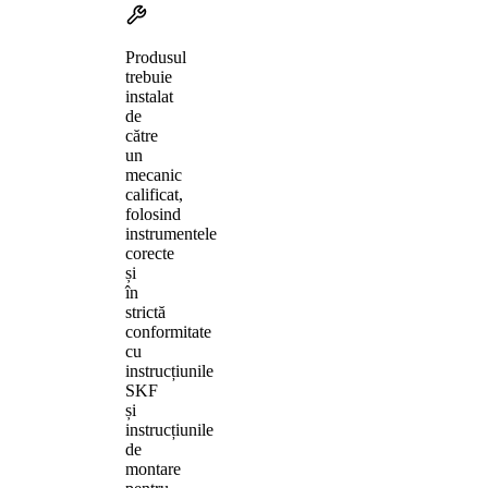
Produsul
trebuie
instalat
de
către
un
mecanic
calificat,
folosind
instrumentele
corecte
și
în
strictă
conformitate
cu
instrucțiunile
SKF
și
instrucțiunile
de
montare