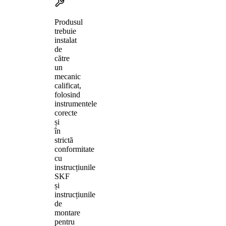
Produsul
trebuie
instalat
de
către
un
mecanic
calificat,
folosind
instrumentele
corecte
și
în
strictă
conformitate
cu
instrucțiunile
SKF
și
instrucțiunile
de
montare
pentru