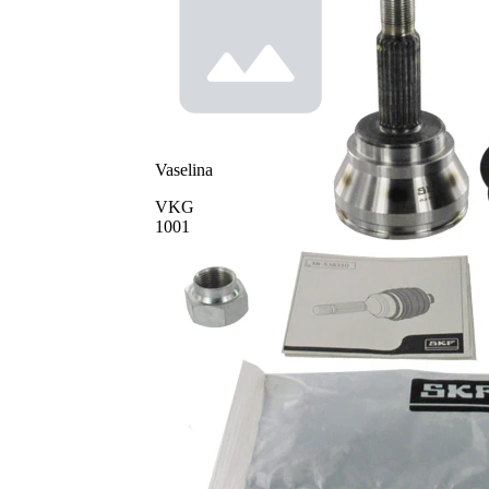
Dinti
interior,
22
spre roata
Diametru
55 mm
simering
Vaselina
VKG
1001