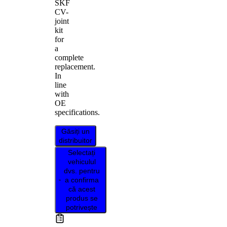
SKF
CV-
joint
kit
for
a
complete
replacement.
In
line
with
OE
specifications.
Găsiți un
distribuitor
Selectați
vehiculul
dvs. pentru
a confirma
că acest
produs se
potrivește