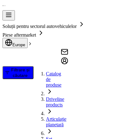
Soluții pentru sectorul autovehiculelor
Piese aftermarket
Europe
Filtrare și
Catalog
căutare
de
produse
Driveline
products
Articulație
planetară
Set