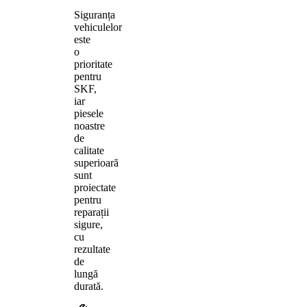
Siguranța
vehiculelor
este
o
prioritate
pentru
SKF,
iar
piesele
noastre
de
calitate
superioară
sunt
proiectate
pentru
reparații
sigure,
cu
rezultate
de
lungă
durată.