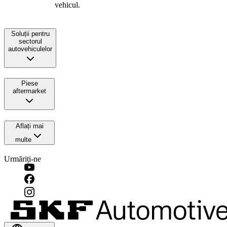
vehicul.
Soluții pentru
sectorul
autovehiculelor
Piese
aftermarket
Aflați mai
multe
Urmăriți-ne