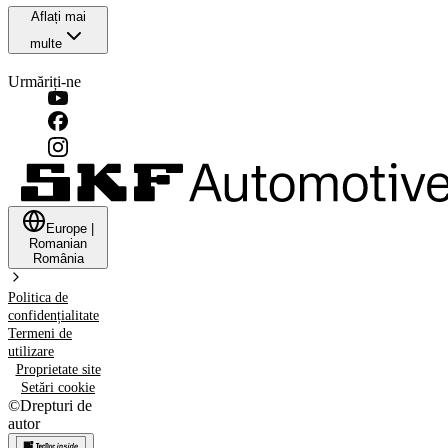
Aflați mai
multe
Urmăriți-ne
Europe
|
Romanian
România
Politica de
confidențialitate
Termeni de
utilizare
Proprietate site
Setări cookie
©
Drepturi de
autor