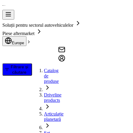
Soluții pentru sectorul autovehiculelor
Piese aftermarket
Europe
Filtrare și
Catalog
căutare
de
produse
Driveline
products
Articulație
planetară
Set