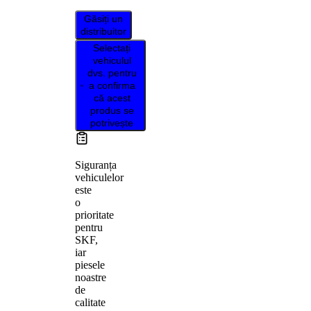
Găsiți un
distribuitor
Selectați
vehiculul
dvs. pentru
a confirma
că acest
produs se
potrivește
Siguranța
vehiculelor
este
o
prioritate
pentru
SKF,
iar
piesele
noastre
de
calitate