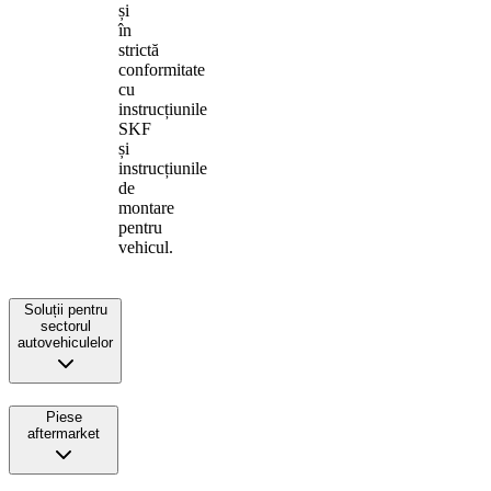
și
în
strictă
conformitate
cu
instrucțiunile
SKF
și
instrucțiunile
de
montare
pentru
vehicul.
Soluții pentru
sectorul
autovehiculelor
Piese
aftermarket