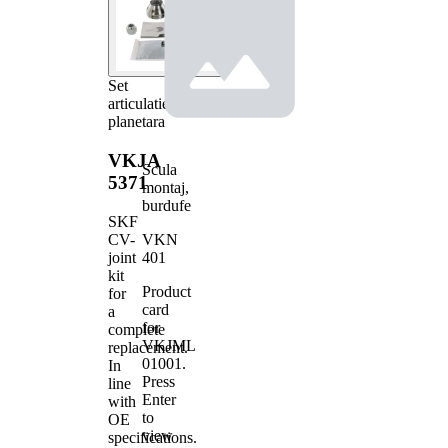
Set
articulatie,
planetara
VKJA
Scula
5371
montaj,
burdufe
SKF
VKN
CV-
401
joint
kit
Product
for
card
a
for
complete
VKJML
replacement.
01001
.
In
Press
line
Enter
with
to
OE
view
specifications.