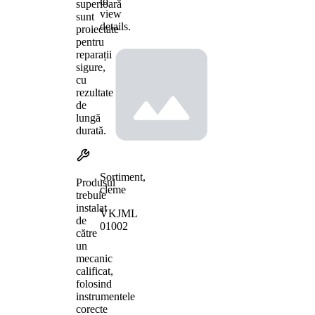
to
superioară
view
sunt
details.
proiectate
pentru
reparații
sigure,
cu
rezultate
de
lungă
durată.
Sortiment,
Produsul
cleme
trebuie
instalat
VKJML
de
01002
către
un
mecanic
calificat,
folosind
instrumentele
corecte