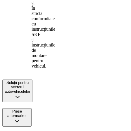
și
în
strictă
conformitate
cu
instrucțiunile
SKF
și
instrucțiunile
de
montare
pentru
vehicul.
Soluții pentru
sectorul
autovehiculelor
Piese
aftermarket