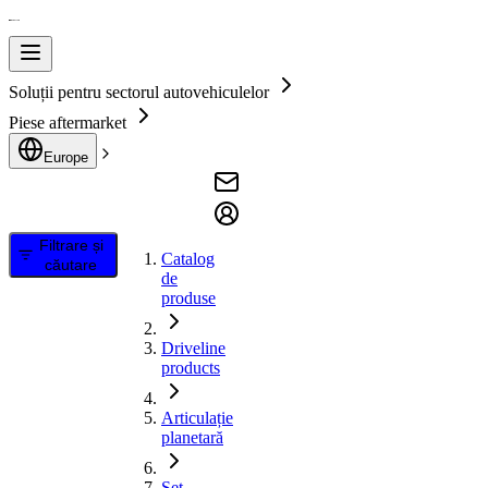
Soluții pentru sectorul autovehiculelor
Piese aftermarket
Europe
Filtrare și
Catalog
căutare
de
produse
Driveline
products
Articulație
planetară
Set