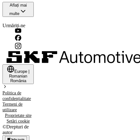
Aflați mai
multe
Urmăriți-ne
Europe
|
Romanian
România
Politica de
confidențialitate
Termeni de
utilizare
Proprietate site
Setări cookie
©
Drepturi de
autor