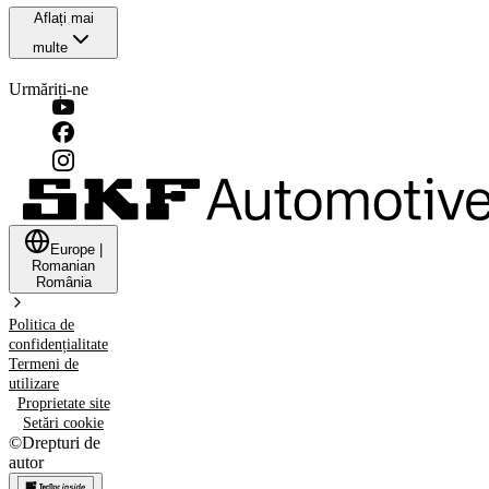
Aflați mai
multe
Urmăriți-ne
Europe
|
Romanian
România
Politica de
confidențialitate
Termeni de
utilizare
Proprietate site
Setări cookie
©
Drepturi de
autor