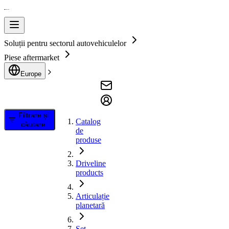
Soluții pentru sectorul autovehiculelor
Piese aftermarket
Europe
Filtrare și
Catalog
căutare
de
produse
Driveline
products
Articulație
planetară
Set