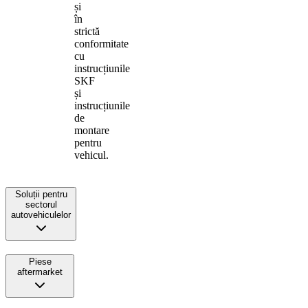
și
în
strictă
conformitate
cu
instrucțiunile
SKF
și
instrucțiunile
de
montare
pentru
vehicul.
Soluții pentru
sectorul
autovehiculelor
Piese
aftermarket