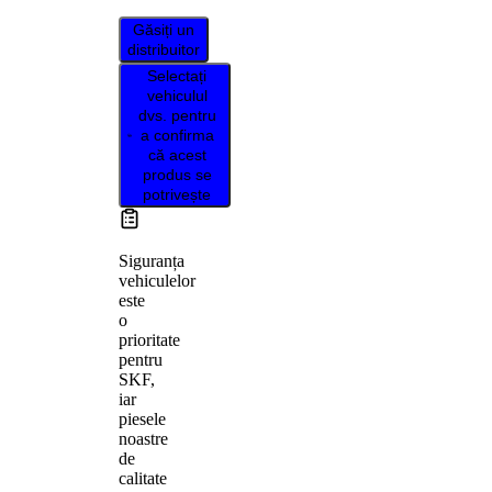
Găsiți un
distribuitor
Selectați
vehiculul
dvs. pentru
a confirma
că acest
produs se
potrivește
Siguranța
vehiculelor
este
o
prioritate
pentru
SKF,
iar
piesele
noastre
de
calitate