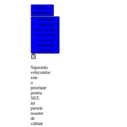
Găsiți un
distribuitor
Selectați
vehiculul
dvs. pentru
a confirma
că acest
produs se
potrivește
Siguranța
vehiculelor
este
o
prioritate
pentru
SKF,
iar
piesele
noastre
de
calitate