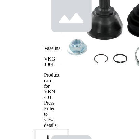
exterioara
25
parte roata
Dinti
interior,
26
spre roata
Diametru
53,1 mm
simering
Diametru
98 mm
Vaselina
exterior
Tip
Articulatie
VKG
articulatie
planetara
1001
cu insertie
Prelucrat
in piesa
Product
mecanic
interna
card
(central)
for
VKN
401
.
Press
Enter
to
view
details.