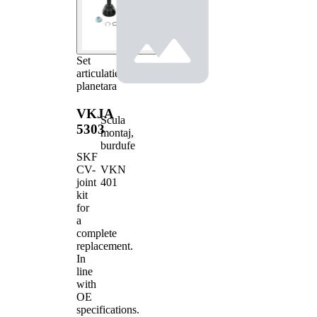
Set
articulatie,
planetara
VKJA
Scula
5303
montaj,
burdufe
SKF
VKN
CV-
401
joint
kit
for
a
complete
replacement.
In
line
with
OE
specifications.