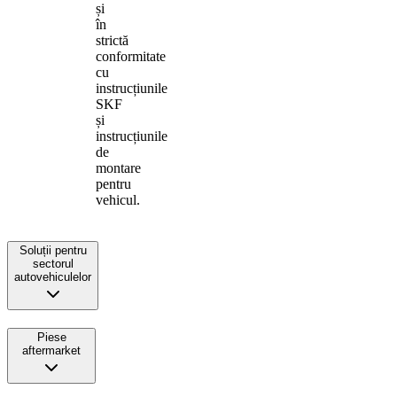
și
în
strictă
conformitate
cu
instrucțiunile
SKF
și
instrucțiunile
de
montare
pentru
vehicul.
Soluții pentru
sectorul
autovehiculelor
Piese
aftermarket