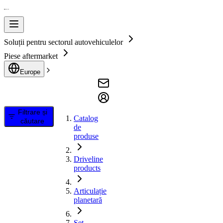
Soluții pentru sectorul autovehiculelor
Piese aftermarket
Europe
Filtrare și
Catalog
căutare
de
produse
Driveline
products
Articulație
planetară
Set