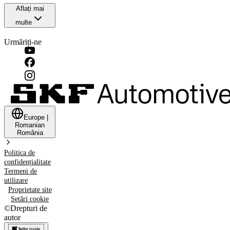
Aflați mai
multe
Urmăriți-ne
Europe
|
Romanian
România
Politica de
confidențialitate
Termeni de
utilizare
Proprietate site
Setări cookie
©
Drepturi de
autor