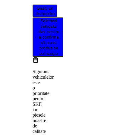
Găsiți un
distribuitor
Selectați
vehiculul
dvs. pentru
a confirma
că acest
produs se
potrivește
Siguranța
vehiculelor
este
o
prioritate
pentru
SKF,
iar
piesele
noastre
de
calitate