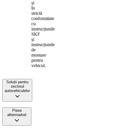
și
în
strictă
conformitate
cu
instrucțiunile
SKF
și
instrucțiunile
de
montare
pentru
vehicul.
Soluții pentru
sectorul
autovehiculelor
Piese
aftermarket