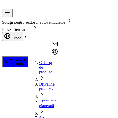
Soluții pentru sectorul autovehiculelor
Piese aftermarket
Europe
Filtrare și
Catalog
căutare
de
produse
Driveline
products
Articulație
planetară
Set