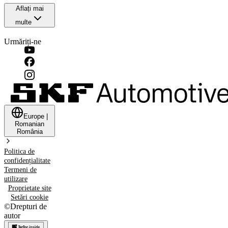
Aflați mai
multe
Urmăriți-ne
Europe
|
Romanian
România
Politica de
confidențialitate
Termeni de
utilizare
Proprietate site
Setări cookie
©
Drepturi de
autor