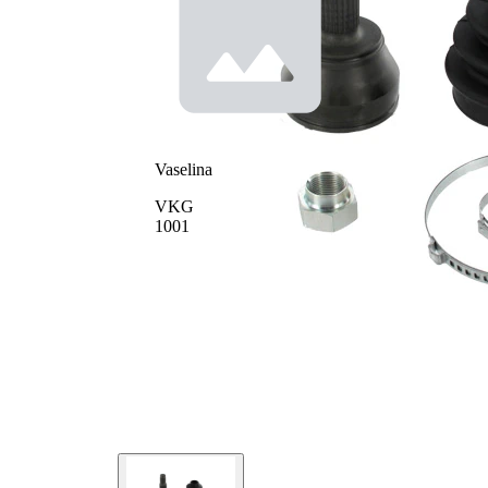
Dinti
interior,
22
spre roata
Diametru
56,6
simering
mm
Vaselina
VKG
1001