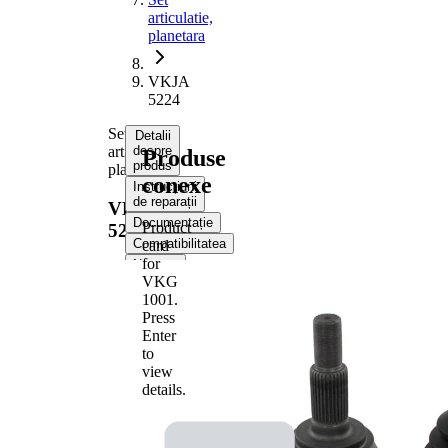
articulatie,
planetara
VKJA
5224
Set
Detalii
articulatie,
despre
Produse
produs
planetara
conexe
Instrucțiuni
de reparații
VKJA
Documentație
Product
5224
Compatibilitatea
card
for
Numere
OE
VKG
1001
.
Press
Informații despre
Enter
produs
to
Proprietate
Valoare
view
details.
Dimensiune
M24x1,5
filet
Dantura