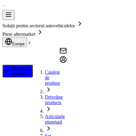
Soluții pentru sectorul autovehiculelor
Piese aftermarket
Europe
Filtrare și
Catalog
căutare
de
produse
Driveline
products
Articulație
planetară
Set