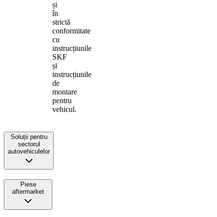
și
în
strictă
conformitate
cu
instrucțiunile
SKF
și
instrucțiunile
de
montare
pentru
vehicul.
Soluții pentru
sectorul
autovehiculelor
Piese
aftermarket