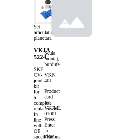
Set
articulatie,
planetara
VKJA
Scula
5224
montaj,
burdufe
SKF
VKN
CV-
401
joint
kit
Product
for
card
a
for
complete
VKJML
replacement.
01001
.
In
Press
line
Enter
with
to
OE
view
specifications.