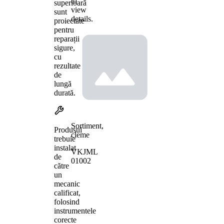
to
superioară
view
sunt
details.
proiectate
pentru
reparații
sigure,
cu
rezultate
de
lungă
durată.
Sortiment,
Produsul
cleme
trebuie
instalat
VKJML
de
01002
către
un
mecanic
calificat,
folosind
instrumentele
corecte