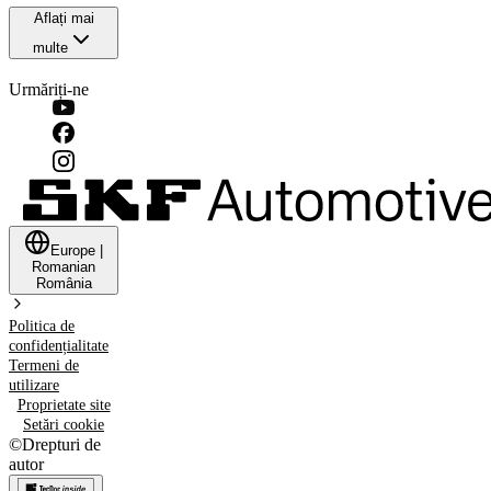
Aflați mai
multe
Urmăriți-ne
Europe
|
Romanian
România
Politica de
confidențialitate
Termeni de
utilizare
Proprietate site
Setări cookie
©
Drepturi de
autor