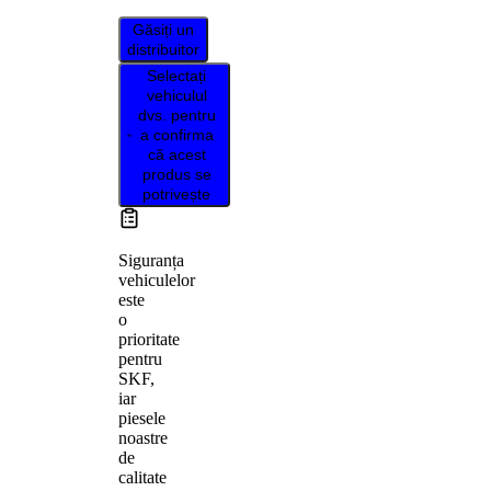
Găsiți un
distribuitor
Selectați
vehiculul
dvs. pentru
a confirma
că acest
produs se
potrivește
Siguranța
vehiculelor
este
o
prioritate
pentru
SKF,
iar
piesele
noastre
de
calitate