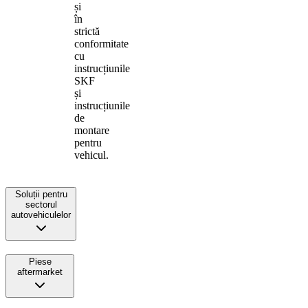
și
în
strictă
conformitate
cu
instrucțiunile
SKF
și
instrucțiunile
de
montare
pentru
vehicul.
Soluții pentru
sectorul
autovehiculelor
Piese
aftermarket