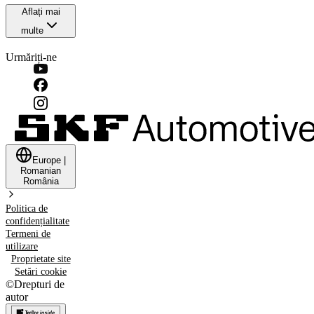
Aflați mai
multe
Urmăriți-ne
Europe
|
Romanian
România
Politica de
confidențialitate
Termeni de
utilizare
Proprietate site
Setări cookie
©
Drepturi de
autor