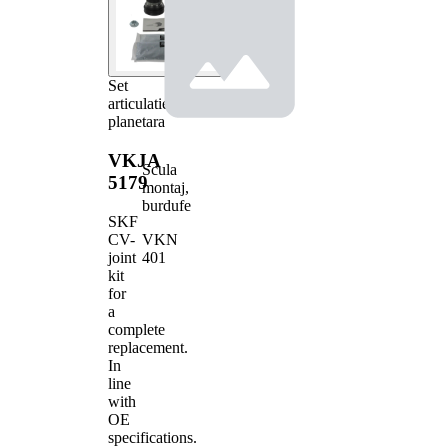
Set
articulatie,
planetara
VKJA
Scula
5179
montaj,
burdufe
SKF
VKN
CV-
401
joint
kit
for
a
complete
replacement.
In
line
with
OE
specifications.