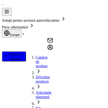
Soluții pentru sectorul autovehiculelor
Piese aftermarket
Europe
Filtrare și
Catalog
căutare
de
produse
Driveline
products
Articulație
planetară
Set