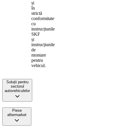
și
în
strictă
conformitate
cu
instrucțiunile
SKF
și
instrucțiunile
de
montare
pentru
vehicul.
Soluții pentru
sectorul
autovehiculelor
Piese
aftermarket