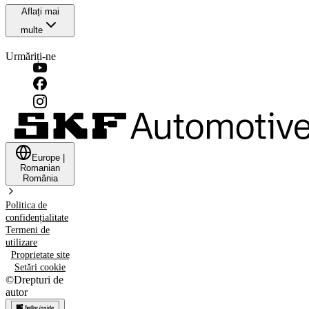
Aflați mai
multe
Urmăriți-ne
Europe
|
Romanian
România
Politica de
confidențialitate
Termeni de
utilizare
Proprietate site
Setări cookie
©
Drepturi de
autor