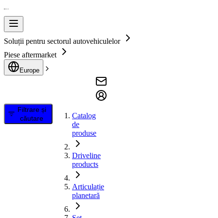
Soluții pentru sectorul autovehiculelor
Piese aftermarket
Europe
Filtrare și
Catalog
căutare
de
produse
Driveline
products
Articulație
planetară
Set