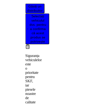
Găsiți un
distribuitor
Selectați
vehiculul
dvs. pentru
a confirma
că acest
produs se
potrivește
Siguranța
vehiculelor
este
o
prioritate
pentru
SKF,
iar
piesele
noastre
de
calitate