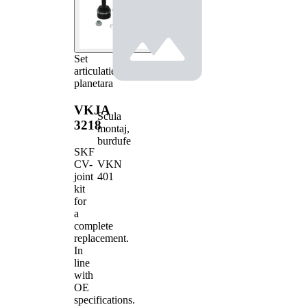
Set
articulatie,
planetara
VKJA
Scula
3218
montaj,
burdufe
SKF
VKN
CV-
401
joint
kit
for
a
complete
replacement.
In
line
with
OE
specifications.