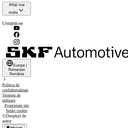
Aflați mai
multe
Urmăriți-ne
Europe
|
Romanian
România
Politica de
confidențialitate
Termeni de
utilizare
Proprietate site
Setări cookie
©
Drepturi de
autor