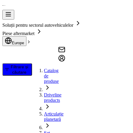
Soluții pentru sectorul autovehiculelor
Piese aftermarket
Europe
Filtrare și
Catalog
căutare
de
produse
Driveline
products
Articulație
planetară
Set