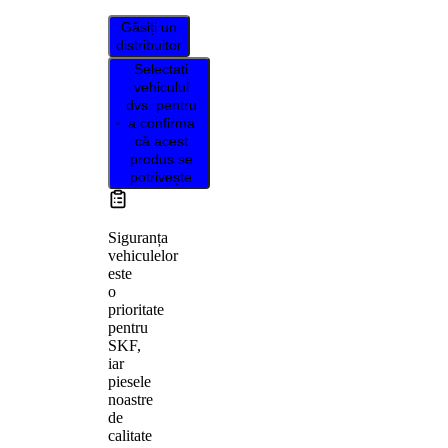
Găsiți un
distribuitor
Selectați
vehiculul
dvs. pentru
a confirma
că acest
produs se
potrivește
Siguranța
vehiculelor
este
o
prioritate
pentru
SKF,
iar
piesele
noastre
de
calitate