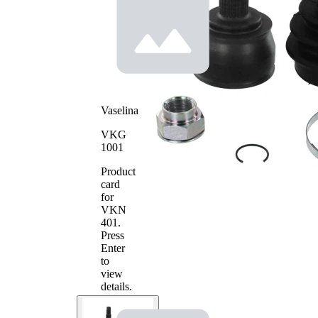
exterioara
25
parte roata
Dinti
interior,
22
spre roata
Diametru
51 mm
simering
Diametru
79,5 mm
Vaselina
exterior
Tip
Articulatie
VKG
articulatie
planetara
1001
cu insertie
Prelucrat
in piesa
Product
mecanic
interna
card
(central)
for
VKN
401
.
Press
Enter
to
view
details.