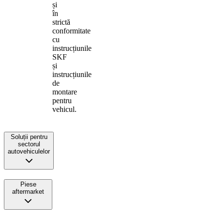
și
în
strictă
conformitate
cu
instrucțiunile
SKF
și
instrucțiunile
de
montare
pentru
vehicul.
Soluții pentru
sectorul
autovehiculelor
Piese
aftermarket