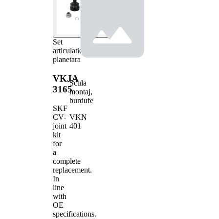
Set
articulatie,
planetara
VKJA
Scula
3165
montaj,
burdufe
SKF
VKN
CV-
401
joint
kit
for
a
complete
replacement.
In
line
with
OE
specifications.