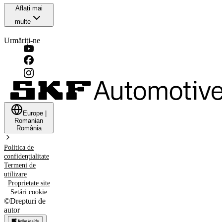
Aflați mai
multe
Urmăriți-ne
Europe
|
Romanian
România
Politica de
confidențialitate
Termeni de
utilizare
Proprietate site
Setări cookie
©
Drepturi de
autor