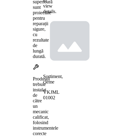
to
superioară
view
sunt
details.
proiectate
pentru
reparații
sigure,
cu
rezultate
de
lungă
durată.
Sortiment,
Produsul
cleme
trebuie
instalat
VKJML
de
01002
către
un
mecanic
calificat,
folosind
instrumentele
corecte