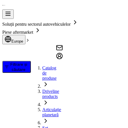
Soluții pentru sectorul autovehiculelor
Piese aftermarket
Europe
Filtrare și
Catalog
căutare
de
produse
Driveline
products
Articulație
planetară
Set