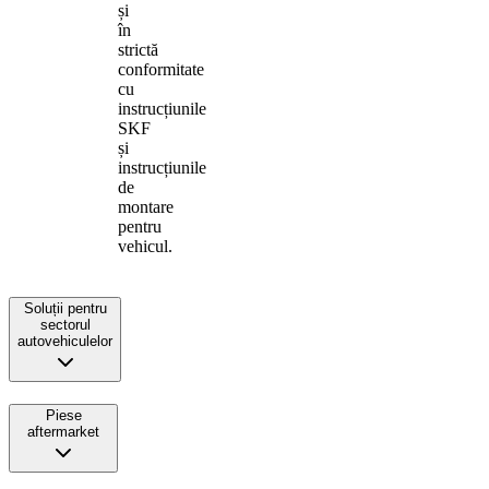
și
în
strictă
conformitate
cu
instrucțiunile
SKF
și
instrucțiunile
de
montare
pentru
vehicul.
Soluții pentru
sectorul
autovehiculelor
Piese
aftermarket