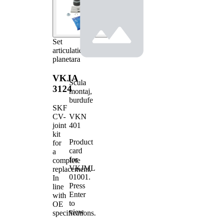
Set
articulatie,
planetara
VKJA
Scula
3124
montaj,
burdufe
SKF
VKN
CV-
401
joint
kit
Product
for
card
a
for
complete
VKJML
replacement.
01001
.
In
Press
line
Enter
with
to
OE
view
specifications.