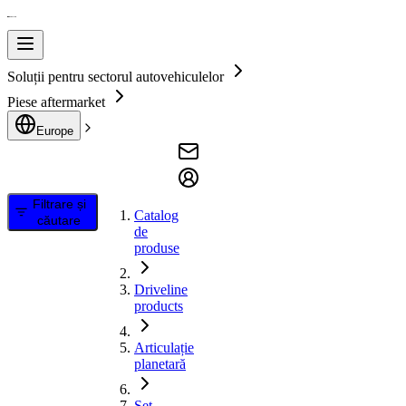
Soluții pentru sectorul autovehiculelor
Piese aftermarket
Europe
Filtrare și
Catalog
căutare
de
produse
Driveline
products
Articulație
planetară
Set