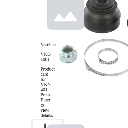
exterioara
25
parte roata
Dinti
interior,
28
spre roata
Diametru
59 mm
simering
Diametru
98 mm
Vaselina
exterior
Tip
Articulatie
VKG
articulatie
planetara
1001
cu insertie
Prelucrat
in piesa
Product
mecanic
interna
card
(exterior)
for
VKN
401
.
Press
Enter
to
view
details.