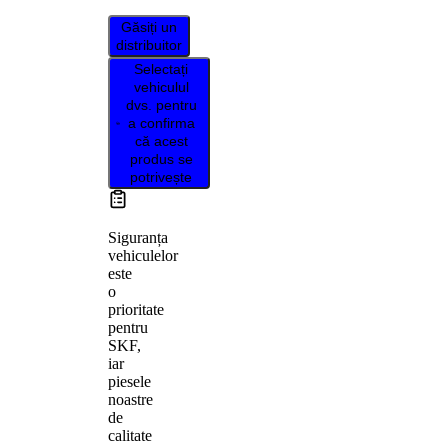
Găsiți un
distribuitor
Selectați
vehiculul
dvs. pentru
a confirma
că acest
produs se
potrivește
Siguranța
vehiculelor
este
o
prioritate
pentru
SKF,
iar
piesele
noastre
de
calitate