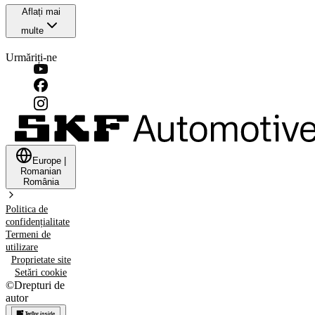
Aflați mai
multe
Urmăriți-ne
Europe
|
Romanian
România
Politica de
confidențialitate
Termeni de
utilizare
Proprietate site
Setări cookie
©
Drepturi de
autor