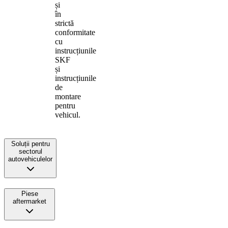
și
în
strictă
conformitate
cu
instrucțiunile
SKF
și
instrucțiunile
de
montare
pentru
vehicul.
Soluții pentru
sectorul
autovehiculelor
Piese
aftermarket