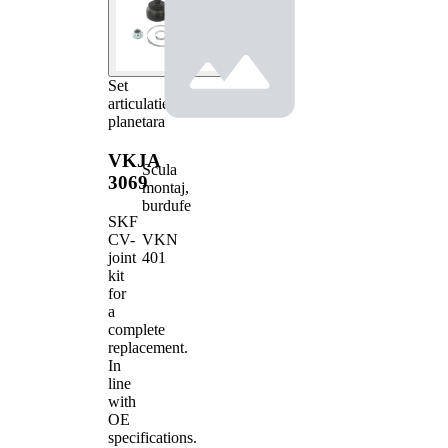
Set
articulatie,
planetara
VKJA
Scula
3069
montaj,
burdufe
SKF
VKN
CV-
401
joint
kit
for
a
complete
replacement.
In
line
with
OE
specifications.