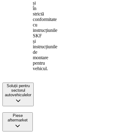
și
în
strictă
conformitate
cu
instrucțiunile
SKF
și
instrucțiunile
de
montare
pentru
vehicul.
Soluții pentru
sectorul
autovehiculelor
Piese
aftermarket