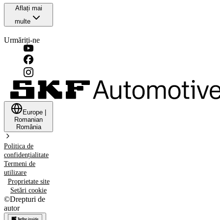
Aflați mai
multe
Urmăriți-ne
Europe
|
Romanian
România
Politica de
confidențialitate
Termeni de
utilizare
Proprietate site
Setări cookie
©
Drepturi de
autor