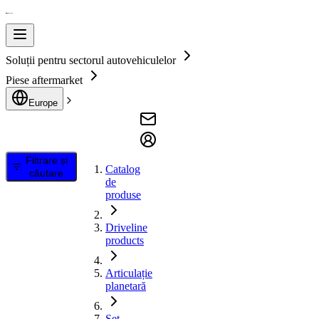
Soluții pentru sectorul autovehiculelor
Piese aftermarket
Europe
Filtrare și
Catalog
căutare
de
produse
Driveline
products
Articulație
planetară
Set