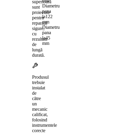
mm
superioară
Diametru
sunt
pana
proiectate
la
122
pentru
mm
reparații
Diametru
sigure,
pana
cu
la
45
rezultate
mm
de
lungă
durată.
Produsul
trebuie
instalat
de
către
un
mecanic
calificat,
folosind
instrumentele
corecte