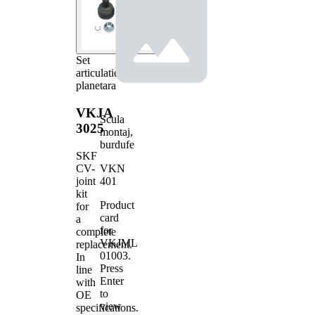
Set
articulatie,
planetara
VKJA
Scula
3025
montaj,
burdufe
SKF
VKN
CV-
401
joint
kit
Product
for
card
a
for
complete
VKJML
replacement.
01003
.
In
Press
line
Enter
with
to
OE
view
specifications.