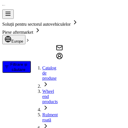
Soluții pentru sectorul autovehiculelor
Piese aftermarket
Europe
Filtrare și
Catalog
căutare
de
produse
Wheel
end
products
Rulment
roată