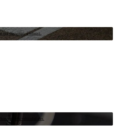
e noi designuri și tehnici.
schimb pentru vehiculul dvs.