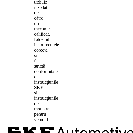
trebuie
instalat
de
către
un
mecanic
calificat,
folosind
instrumentele
corecte
și
în
strictă
conformitate
cu
instrucțiunile
SKF
și
instrucțiunile
de
montare
pentru
vehicul.