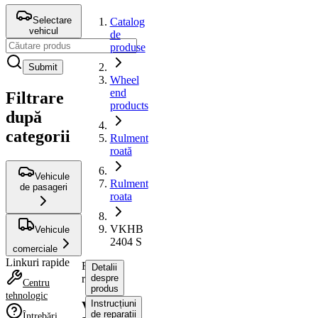
Selectare
Catalog
vehicul
de
produse
Submit
Wheel
end
Filtrare
products
după
categorii
Rulment
roată
Vehicule
Rulment
de pasageri
roata
VKHB
Vehicule
2404 S
comerciale
Linkuri rapide
Rulment
Detalii
roata
despre
Centru
produs
tehnologic
Instrucțiuni
VKHB
de reparații
Întrebări