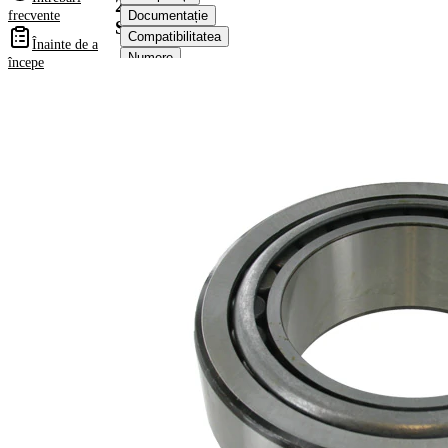
2404
frecvente
Documentație
S
Compatibilitatea
Înainte de a
Numere
începe
OE
Informații despre
produs
Proprietate
Valoare
Latime
45 mm
Greutate
3,1 kg
Diametru
90 mm
interior
Diametru
150 mm
exterior