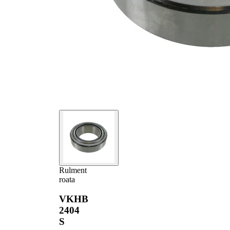
Rulment
roata
VKHB
2404
S