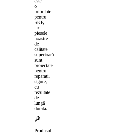
este
o
prioritate
pentru
SKF,
iar
piesele
noastre
de
calitate
superioară
sunt
proiectate
pentru
reparații
sigure,
cu
rezultate
de
lungă
durată.
Produsul