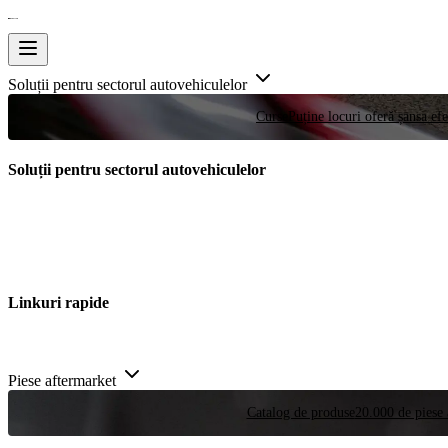
Soluții pentru sectorul autovehiculelor
Curse
Puține locuri oferă șansa efe
Soluții pentru sectorul autovehiculelor
Linkuri rapide
Piese aftermarket
Catalog de produse
20.000 de piese 