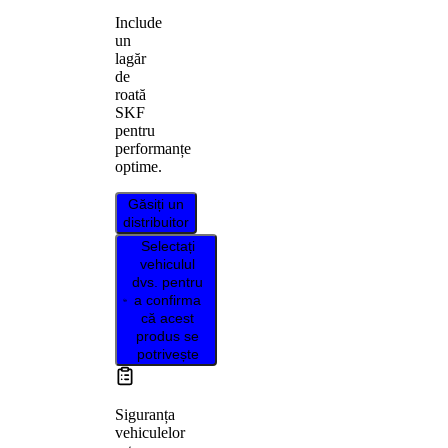
Include
un
lagăr
de
roată
SKF
pentru
performanțe
optime.
Găsiți un
distribuitor
Selectați
vehiculul
dvs. pentru
a confirma
că acest
produs se
potrivește
Siguranța
vehiculelor