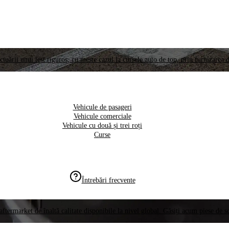
ctuării unui test riguros, cu meste cazul la cursele auto de top, prin furnizarea d
Vehicule de pasageri
Vehicule comerciale
Vehicule cu două și trei roți
Curse
Întrebări frecvente
aftermarket de înaltă calitate disponibile la nivel global. Găsiți acum piese de 