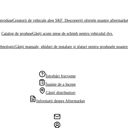
produse
Creatorii de vehicule aleg SKF. Descoperiți ofertele noastre aftermarke
Catalog de produse
Găsiți acum piese de schimb pentru vehiculul dvs.
ehnologic
Găsiți manuale, ghiduri de instalare și sfaturi pentru produsele noastre
Întrebări frecvente
Înainte de a începe
Găsiți distribuitori
Informații despre Aftermarket