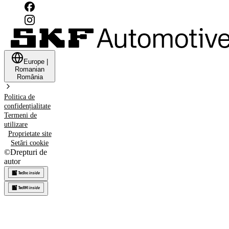
Europe
|
Romanian
România
Politica de
confidențialitate
Termeni de
utilizare
Proprietate site
Setări cookie
©
Drepturi de
autor