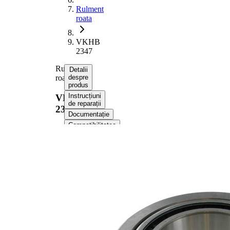
Rulment
roata
VKHB
2347
Rulment
Detalii
roata
despre
produs
Instrucțiuni
VKHB
de reparații
2347
Documentație
Compatibilitatea
Numere
OE
Informații despre
produs
Proprietate
Valoare
29,75
Latime
mm
1,129
Greutate