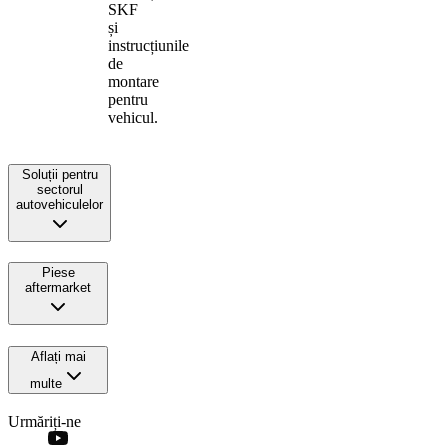
SKF
și
instrucțiunile
de
montare
pentru
vehicul.
Soluții pentru
sectorul
autovehiculelor
Piese
aftermarket
Aflați mai
multe
Urmăriți-ne