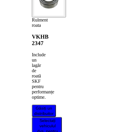
Rulment
roata
VKHB
2347
Include
un
lagăr
de
roată
SKF
pentru
performanțe
optime.
Găsiți un
distribuitor
Selectați
vehiculul
dvs. pentru