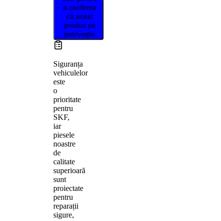
a confirma
că acest
produs se
potrivește
Siguranța
vehiculelor
este
o
prioritate
pentru
SKF,
iar
piesele
noastre
de
calitate
superioară
sunt
proiectate
pentru
reparații
sigure,