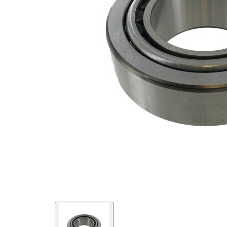
kg
Diametru
60 mm
interior
Diametru
110 mm
exterior