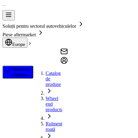
Soluții pentru sectorul autovehiculelor
Piese aftermarket
Europe
Filtrare și
Catalog
căutare
de
produse
Wheel
end
products
Rulment
roată