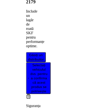
2179
Include
un
lagăr
de
roată
SKF
pentru
performanțe
optime.
Găsiți un
distribuitor
Selectați
vehiculul
dvs. pentru
a confirma
că acest
produs se
potrivește
Siguranța