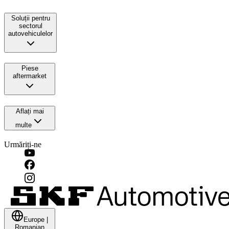
Soluții pentru
sectorul
autovehiculelor
Piese
aftermarket
Aflați mai
multe
Urmăriți-ne
Europe
|
Romanian