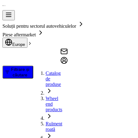
Soluții pentru sectorul autovehiculelor
Piese aftermarket
Europe
Filtrare și
Catalog
căutare
de
produse
Wheel
end
products
Rulment
roată