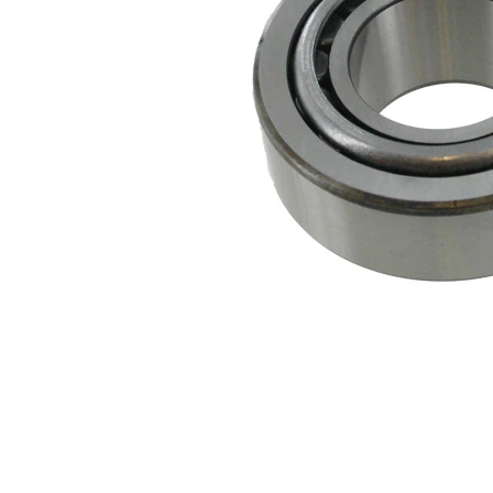
Diametru
30 mm
interior
Diametru
62 mm
exterior