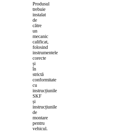
Produsul
trebuie
instalat
de
către
un
mecanic
calificat,
folosind
instrumentele
corecte
și
în
strictă
conformitate
cu
instrucțiunile
SKF
și
instrucțiunile
de
montare
pentru
vehicul.