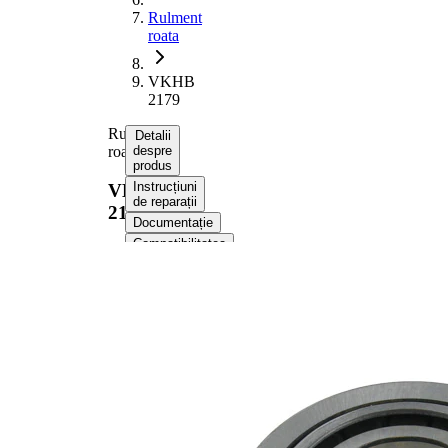
Rulment
roata
VKHB
2179
Rulment
Detalii
roata
despre
produs
Instrucțiuni
VKHB
de reparații
2179
Documentație
Compatibilitatea
Numere
OE
Informații despre
produs
Proprietate
Valoare
Latime
25 mm
0,350
Greutate
kg