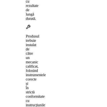
cu
rezultate
de
lungă
durată.
Produsul
trebuie
instalat
de
către
un
mecanic
calificat,
folosind
instrumentele
corecte
și
în
strictă
conformitate
cu
instrucțiunile