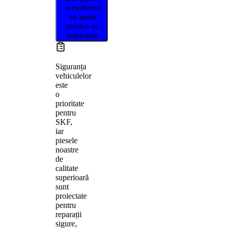
a confirma
că acest
produs se
potrivește
Siguranța
vehiculelor
este
o
prioritate
pentru
SKF,
iar
piesele
noastre
de
calitate
superioară
sunt
proiectate
pentru
reparații
sigure,