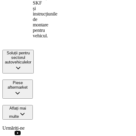
SKF
și
instrucțiunile
de
montare
pentru
vehicul.
Soluții pentru
sectorul
autovehiculelor
Piese
aftermarket
Aflați mai
multe
Urmăriți-ne