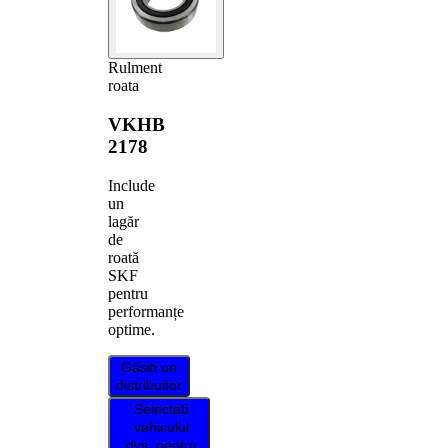
Rulment
roata
VKHB
2178
Include
un
lagăr
de
roată
SKF
pentru
performanțe
optime.
Găsiți un
distribuitor
Selectați
vehiculul
dvs. pentru