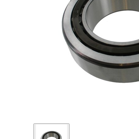
Diametru
90 mm
interior
Diametru
150 mm
exterior