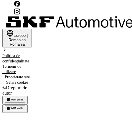
Europe
|
Romanian
România
Politica de
confidențialitate
Termeni de
utilizare
Proprietate site
Setări cookie
©
Drepturi de
autor