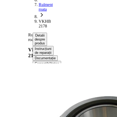
Rulment
roata
VKHB
2178
Rulment
Detalii
roata
despre
produs
Instrucțiuni
VKHB
de reparații
2178
Documentație
Compatibilitatea
Numere
OE
Informații despre
produs
Proprietate
Valoare
Latime
45 mm
2,966
Greutate
kg