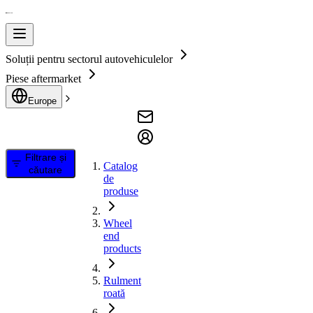
Soluții pentru sectorul autovehiculelor
Piese aftermarket
Europe
Filtrare și
Catalog
căutare
de
produse
Wheel
end
products
Rulment
roată