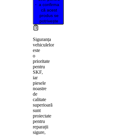
a confirma
că acest
produs se
potrivește
Siguranța
vehiculelor
este
o
prioritate
pentru
SKF,
iar
piesele
noastre
de
calitate
superioară
sunt
proiectate
pentru
reparații
sigure,