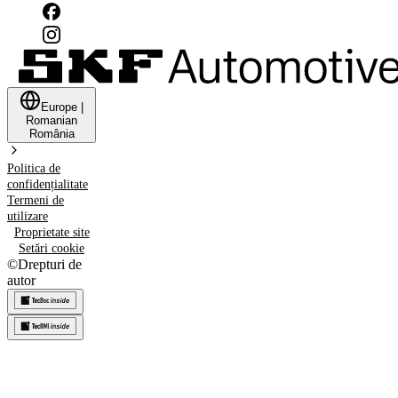
Europe
|
Romanian
România
Politica de
confidențialitate
Termeni de
utilizare
Proprietate site
Setări cookie
©
Drepturi de
autor