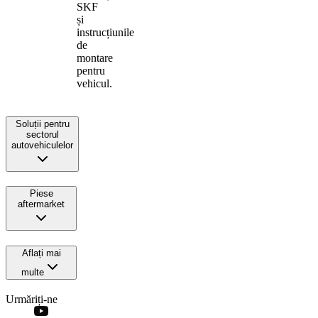
SKF
și
instrucțiunile
de
montare
pentru
vehicul.
Soluții pentru
sectorul
autovehiculelor
Piese
aftermarket
Aflați mai
multe
Urmăriți-ne