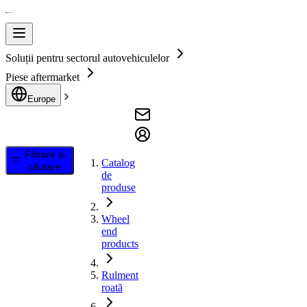
Soluții pentru sectorul autovehiculelor
Piese aftermarket
Europe
Filtrare și
Catalog
căutare
de
produse
Wheel
end
products
Rulment
roată