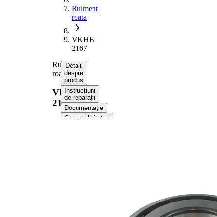
Rulment
roata
VKHB
2167
Rulment
Detalii
roata
despre
produs
Instrucțiuni
VKHB
de reparații
2167
Documentație
Compatibilitatea
Numere
OE
Informații despre
produs
Proprietate
Valoare
21,75
Latime
mm
0,531
Greutate