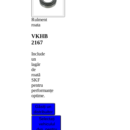
Rulment
roata
VKHB
2167
Include
un
lagăr
de
roată
SKF
pentru
performanțe
optime.
Găsiți un
distribuitor
Selectați
vehiculul
dvs. pentru