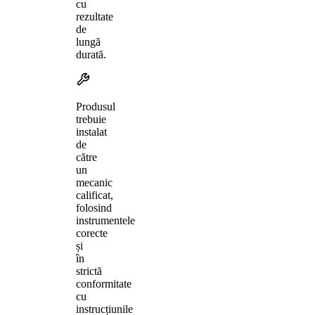
cu
rezultate
de
lungă
durată.
Produsul
trebuie
instalat
de
către
un
mecanic
calificat,
folosind
instrumentele
corecte
și
în
strictă
conformitate
cu
instrucțiunile