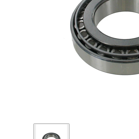
kg
Diametru
50 mm
interior
Diametru
90 mm
exterior