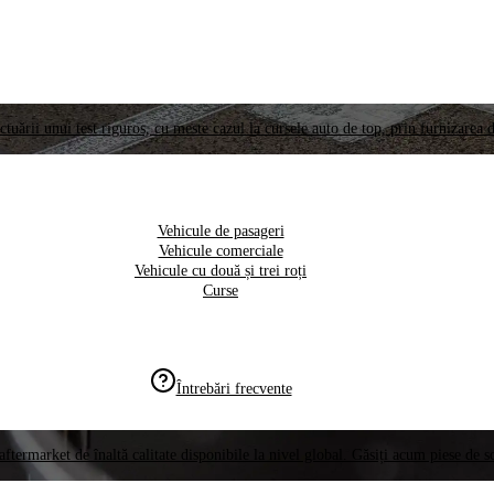
ctuării unui test riguros, cu meste cazul la cursele auto de top, prin furnizarea d
Vehicule de pasageri
Vehicule comerciale
Vehicule cu două și trei roți
Curse
Întrebări frecvente
aftermarket de înaltă calitate disponibile la nivel global. Găsiți acum piese de 