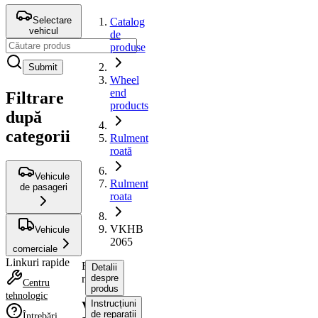
Selectare
Catalog
vehicul
de
produse
Submit
Wheel
end
Filtrare
products
după
categorii
Rulment
roată
Vehicule
Rulment
de pasageri
roata
VKHB
Vehicule
2065
comerciale
Linkuri rapide
Rulment
Detalii
roata
despre
Centru
produs
tehnologic
Instrucțiuni
VKHB
de reparații
Întrebări