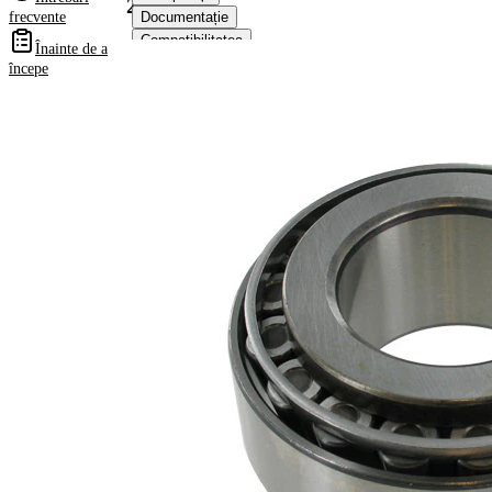
2065
frecvente
Documentație
Compatibilitatea
Înainte de a
Numere
începe
OE
Informații despre
produs
Proprietate
Valoare
32,2
Latime
mm
0,718
Greutate
kg
Diametru
40 mm
interior
Diametru
80 mm
exterior