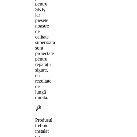
pentru
SKF,
iar
piesele
noastre
de
calitate
superioară
sunt
proiectate
pentru
reparații
sigure,
cu
rezultate
de
lungă
durată.
Produsul
trebuie
instalat
de