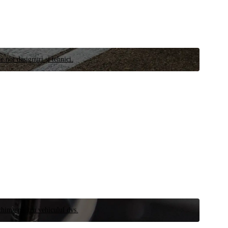
e noi designuri și tehnici.
schimb pentru vehiculul dvs.