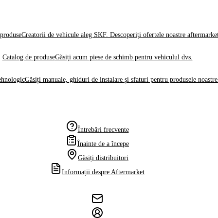
produse
Creatorii de vehicule aleg SKF. Descoperiți ofertele noastre aftermarke
Catalog de produse
Găsiți acum piese de schimb pentru vehiculul dvs.
ehnologic
Găsiți manuale, ghiduri de instalare și sfaturi pentru produsele noastre
Întrebări frecvente
Înainte de a începe
Găsiți distribuitori
Informații despre Aftermarket