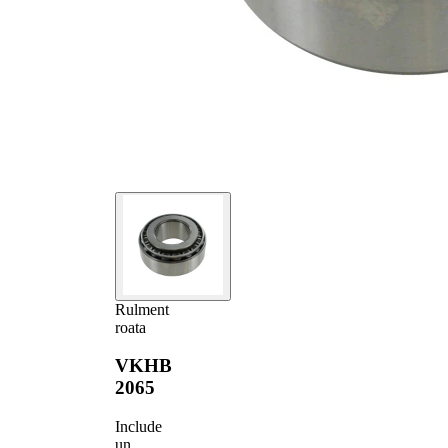
Rulment
roata
VKHB
2065
Include
un