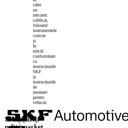
către
un
mecanic
calificat,
folosind
instrumentele
corecte
și
în
strictă
conformitate
cu
instrucțiunile
SKF
și
instrucțiunile
de
montare
pentru
vehicul.
Soluții
Piese
Aflați
Urmăriți-
pentru
aftermarket
mai
ne