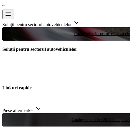
Soluții pentru sectorul autovehiculelor
Curse
Puține locuri oferă șansa efe
Soluții pentru sectorul autovehiculelor
Linkuri rapide
Piese aftermarket
Catalog de produse
20.000 de piese 