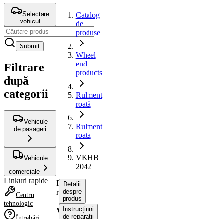
Selectare
Catalog
vehicul
de
produse
Submit
Wheel
end
Filtrare
products
după
categorii
Rulment
roată
Vehicule
Rulment
de pasageri
roata
VKHB
Vehicule
2042
comerciale
Linkuri rapide
Rulment
Detalii
roata
despre
Centru
produs
tehnologic
Instrucțiuni
VKHB
de reparații
Întrebări