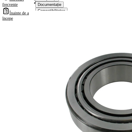
2042
frecvente
Documentație
Compatibilitatea
Înainte de a
Numere
începe
OE
Informații despre
produs
Proprietate
Valoare
41,3
Latime
mm
Greutate
3,70 kg
Diametru
95,2
interior
mm
Diametru
168,3
exterior
mm