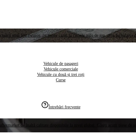
ctuării unui test riguros, cu meste cazul la cursele auto de top, prin furnizarea d
Vehicule de pasageri
Vehicule comerciale
Vehicule cu două și trei roți
Curse
Întrebări frecvente
aftermarket de înaltă calitate disponibile la nivel global. Găsiți acum piese de 