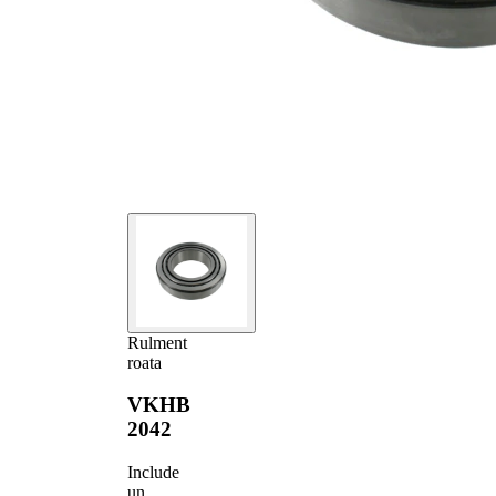
Rulment
roata
VKHB
2042
Include
un