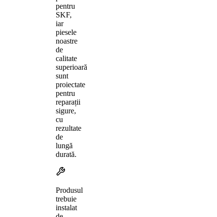
pentru
SKF,
iar
piesele
noastre
de
calitate
superioară
sunt
proiectate
pentru
reparații
sigure,
cu
rezultate
de
lungă
durată.
Produsul
trebuie
instalat
de