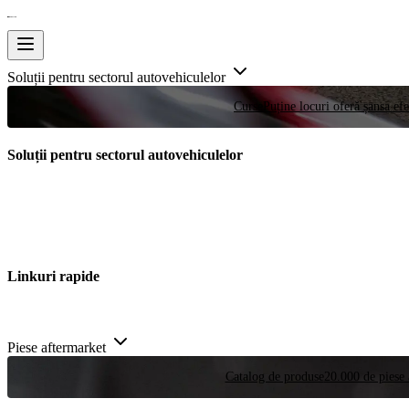
Soluții pentru sectorul autovehiculelor
Curse
Puține locuri oferă șansa efe
Soluții pentru sectorul autovehiculelor
Linkuri rapide
Piese aftermarket
Catalog de produse
20.000 de piese 