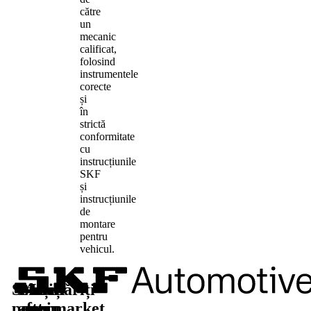
către
un
mecanic
calificat,
folosind
instrumentele
corecte
și
în
strictă
conformitate
cu
instrucțiunile
SKF
și
instrucțiunile
de
montare
pentru
vehicul.
Soluții
Piese
Aflați
Urmăriți-
pentru
aftermarket
mai
ne