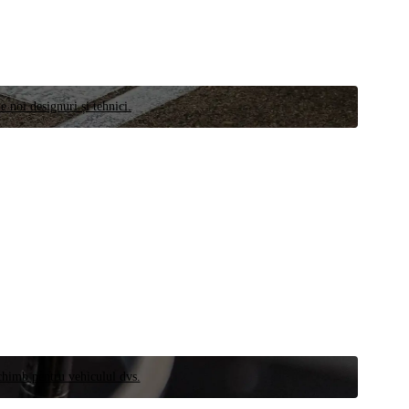
e noi designuri și tehnici.
schimb pentru vehiculul dvs.