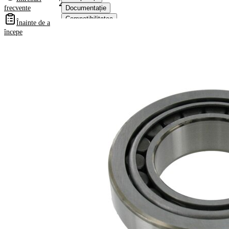
2019
frecvente
Documentație
Compatibilitatea
Înainte de a
Numere
începe
OE
Informații despre
produs
Proprietate
Valoare
26,75
Latime
mm
0,825
Greutate
kg
Diametru
55 mm
interior
Diametru
100 mm
exterior