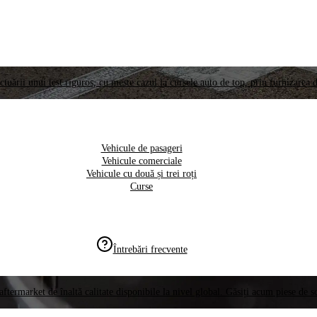
ctuării unui test riguros, cu meste cazul la cursele auto de top, prin furnizarea d
Vehicule de pasageri
Vehicule comerciale
Vehicule cu două și trei roți
Curse
Întrebări frecvente
aftermarket de înaltă calitate disponibile la nivel global. Găsiți acum piese de 