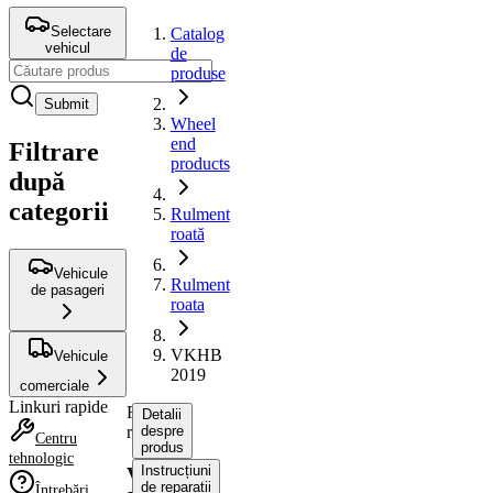
Selectare
Catalog
vehicul
de
produse
Submit
Wheel
end
Filtrare
products
după
categorii
Rulment
roată
Vehicule
Rulment
de pasageri
roata
VKHB
Vehicule
2019
comerciale
Linkuri rapide
Rulment
Detalii
roata
despre
Centru
produs
tehnologic
Instrucțiuni
VKHB
de reparații
Întrebări