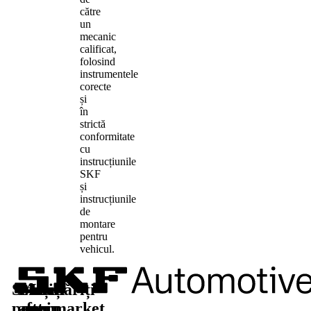
către
un
mecanic
calificat,
folosind
instrumentele
corecte
și
în
strictă
conformitate
cu
instrucțiunile
SKF
și
instrucțiunile
de
montare
pentru
vehicul.
Soluții
Piese
Aflați
Urmăriți-
pentru
aftermarket
mai
ne