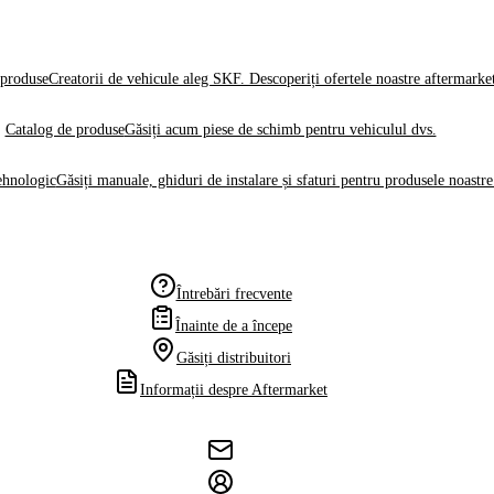
produse
Creatorii de vehicule aleg SKF. Descoperiți ofertele noastre aftermarke
Catalog de produse
Găsiți acum piese de schimb pentru vehiculul dvs.
ehnologic
Găsiți manuale, ghiduri de instalare și sfaturi pentru produsele noastre
Întrebări frecvente
Înainte de a începe
Găsiți distribuitori
Informații despre Aftermarket