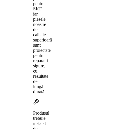
pentru
SKF,
iar
piesele
noastre
de
calitate
superioară
sunt
proiectate
pentru
reparații
sigure,
cu
rezultate
de
lungă
durată.
Produsul
trebuie
instalat
de