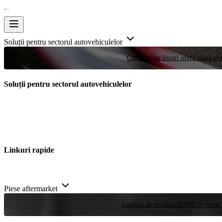
Soluții pentru sectorul autovehiculelor
Curse
Puține locuri oferă șansa efe
Soluții pentru sectorul autovehiculelor
Linkuri rapide
Piese aftermarket
Catalog de produse
20.000 de piese 