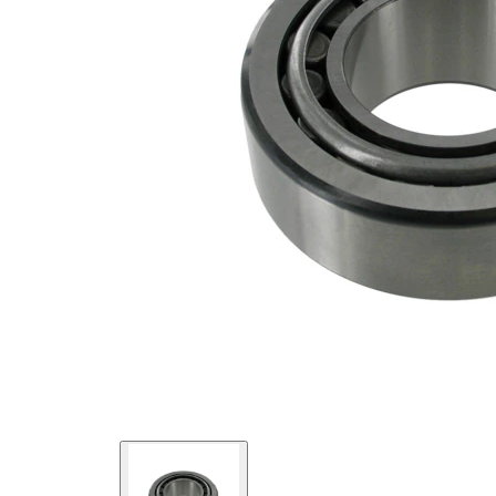
Diametru
55 mm
interior
Diametru
110 mm
exterior