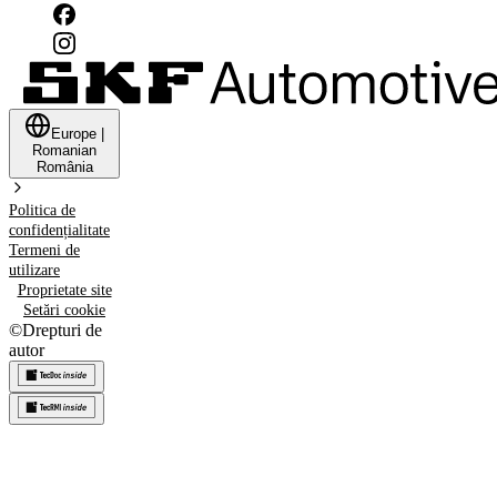
Europe
|
Romanian
România
Politica de
confidențialitate
Termeni de
utilizare
Proprietate site
Setări cookie
©
Drepturi de
autor