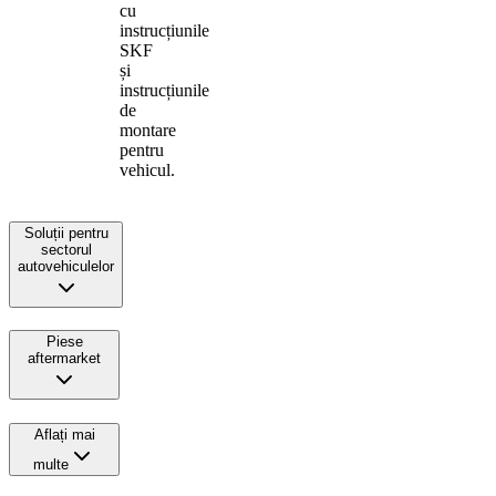
cu
instrucțiunile
SKF
și
instrucțiunile
de
montare
pentru
vehicul.
Soluții pentru
sectorul
autovehiculelor
Piese
aftermarket
Aflați mai
multe