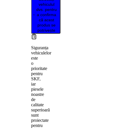
vehiculul
dvs. pentru
a confirma
că acest
produs se
potrivește
Siguranța
vehiculelor
este
o
prioritate
pentru
SKF,
iar
piesele
noastre
de
calitate
superioară
sunt
proiectate
pentru