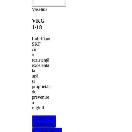
Vaselina
VKG
1/18
Lubrifiant
SKF
cu
o
rezistență
excelentă
la
apă
și
proprietăți
de
prevenire
a
ruginii.
Găsiți un
distribuitor
Selectați