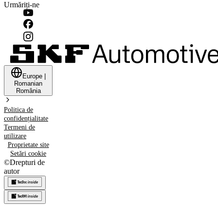
Urmăriți-ne
Europe
|
Romanian
România
Politica de
confidențialitate
Termeni de
utilizare
Proprietate site
Setări cookie
©
Drepturi de
autor