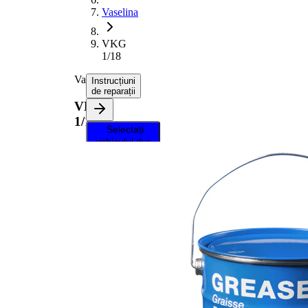
Vaselina
VKG
1/18
Vaselina
Instrucțiuni
de reparații
VKG
1/18
Selectați
vehiculul dvs.
pentru a
primi
instrucțiuni
de reparații