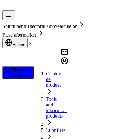
Soluții pentru sectorul autovehiculelor
Piese aftermarket
Europe
Filtrare și
Catalog
căutare
de
produse
Tools
and
lubrication
products
Lubrifiere