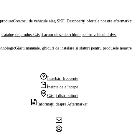
produse
Creatorii de vehicule aleg SKF. Descoperiți ofertele noastre aftermarke
Catalog de produse
Găsiți acum piese de schimb pentru vehiculul dvs.
ehnologic
Găsiți manuale, ghiduri de instalare și sfaturi pentru produsele noastre
Întrebări frecvente
Înainte de a începe
Găsiți distribuitori
Informații despre Aftermarket