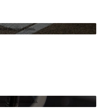
e noi designuri și tehnici.
schimb pentru vehiculul dvs.