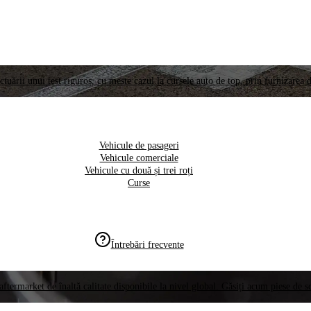
ctuării unui test riguros, cu meste cazul la cursele auto de top, prin furnizarea d
Vehicule de pasageri
Vehicule comerciale
Vehicule cu două și trei roți
Curse
Întrebări frecvente
aftermarket de înaltă calitate disponibile la nivel global. Găsiți acum piese de 