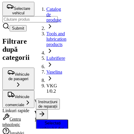
Selectare
Catalog
vehicul
de
produse
Submit
Tools and
lubrication
Filtrare
products
după
categorii
Lubrifiere
Vaselina
Vehicule
de pasageri
VKG
1/0.2
Vehicule
Vaselina
Instrucțiuni
comerciale
de reparații
Linkuri rapide
VKG
1/0.2
Centru
Selectați
tehnologic
vehiculul dvs.
Întrebări
pentru a