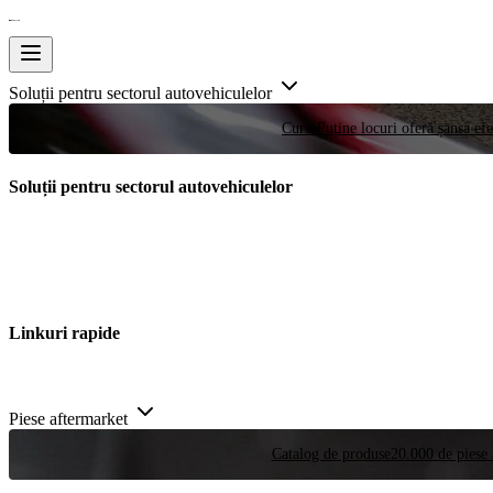
Soluții pentru sectorul autovehiculelor
Curse
Puține locuri oferă șansa efe
Soluții pentru sectorul autovehiculelor
Linkuri rapide
Piese aftermarket
Catalog de produse
20.000 de piese 