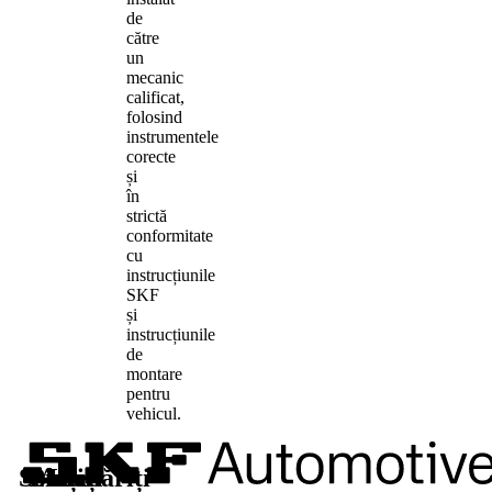
de
către
un
mecanic
calificat,
folosind
instrumentele
corecte
și
în
strictă
conformitate
cu
instrucțiunile
SKF
și
instrucțiunile
de
montare
pentru
vehicul.
Soluții
Piese
Aflați
Urmăriți-