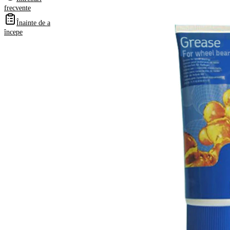
frecvente
primi
instrucțiuni
Înainte de a
de reparații
începe