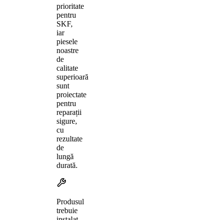
prioritate
pentru
SKF,
iar
piesele
noastre
de
calitate
superioară
sunt
proiectate
pentru
reparații
sigure,
cu
rezultate
de
lungă
durată.
Produsul
trebuie
instalat