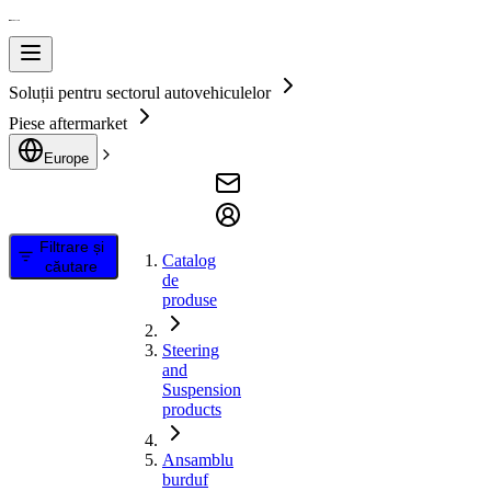
Soluții pentru sectorul autovehiculelor
Piese aftermarket
Europe
Filtrare și
Catalog
căutare
de
produse
Steering
and
Suspension
products
Ansamblu
burduf