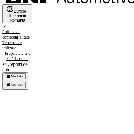
Europe
|
Romanian
România
Politica de
confidențialitate
Termeni de
utilizare
Proprietate site
Setări cookie
©
Drepturi de
autor