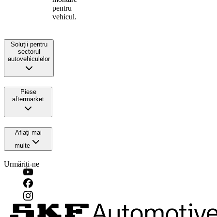
pentru
vehicul.
Soluții pentru
sectorul
autovehiculelor
Piese
aftermarket
Aflați mai
multe
Urmăriți-ne