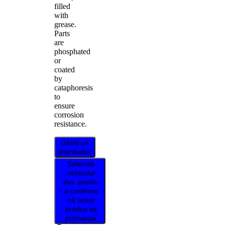
filled
with
grease.
Parts
are
phosphated
or
coated
by
cataphoresis
to
ensure
corrosion
resistance.
Găsiți un
distribuitor
Selectați
vehiculul
dvs. pentru
a confirma
că acest
produs se
potrivește