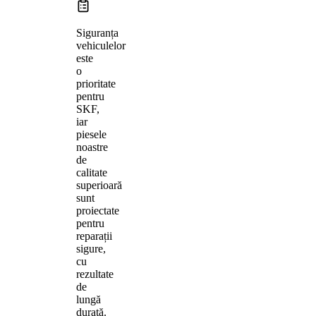
Siguranța
vehiculelor
este
o
prioritate
pentru
SKF,
iar
piesele
noastre
de
calitate
superioară
sunt
proiectate
pentru
reparații
sigure,
cu
rezultate
de
lungă
durată.