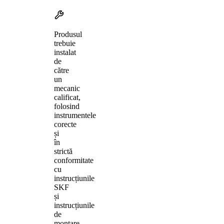
Produsul
trebuie
instalat
de
către
un
mecanic
calificat,
folosind
instrumentele
corecte
și
în
strictă
conformitate
cu
instrucțiunile
SKF
și
instrucțiunile
de
montare