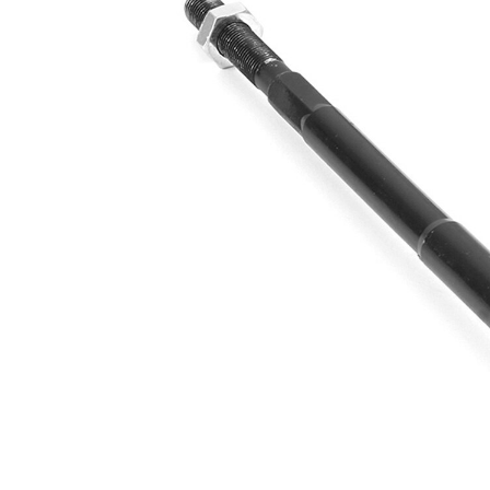
Dimensiune
M12x1,25
filet
Articol
cu
extins/Informatii
unsoare
de extindere
sintetică
Dimensiune
M17x1
filet 1