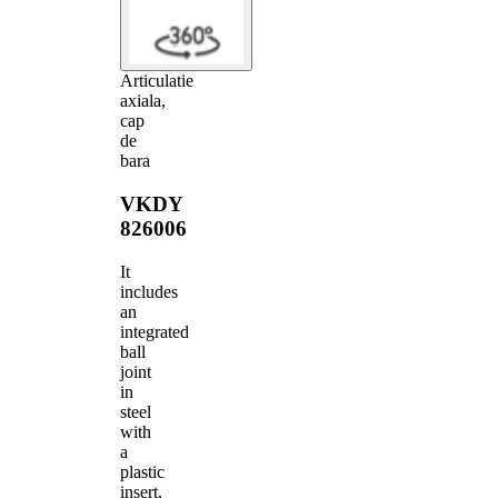
Articulatie
axiala,
cap
de
bara
VKDY
826006
It
includes
an
integrated
ball
joint
in
steel
with
a
plastic
insert,