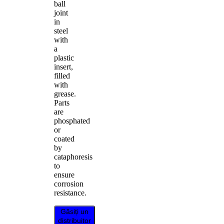
ball
joint
in
steel
with
a
plastic
insert,
filled
with
grease.
Parts
are
phosphated
or
coated
by
cataphoresis
to
ensure
corrosion
resistance.
Găsiți un
distribuitor