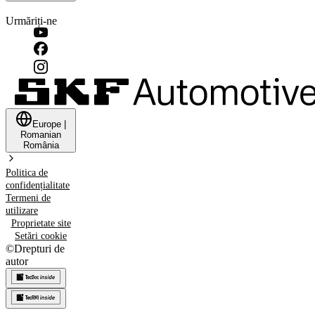
Urmăriți-ne
Europe
|
Romanian
România
Politica de
confidențialitate
Termeni de
utilizare
Proprietate site
Setări cookie
©
Drepturi de
autor