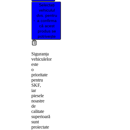
Selectați
vehiculul
dvs. pentru
a confirma
că acest
produs se
potrivește
Siguranța
vehiculelor
este
o
prioritate
pentru
SKF,
iar
piesele
noastre
de
calitate
superioară
sunt
proiectate