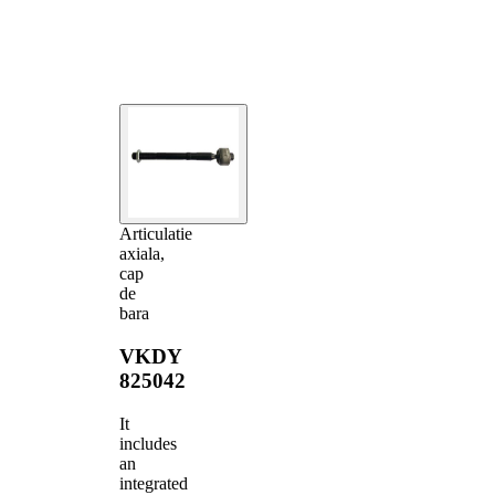
Articulatie
axiala,
cap
de
bara
VKDY
825042
It
includes
an
integrated