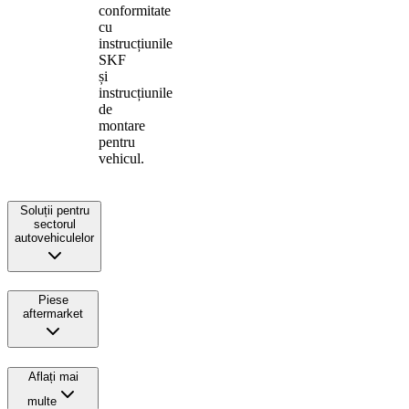
conformitate
cu
instrucțiunile
SKF
și
instrucțiunile
de
montare
pentru
vehicul.
Soluții pentru
sectorul
autovehiculelor
Piese
aftermarket
Aflați mai
multe