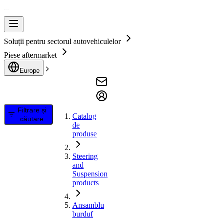
Soluții pentru sectorul autovehiculelor
Piese aftermarket
Europe
Filtrare și
Catalog
căutare
de
produse
Steering
and
Suspension
products
Ansamblu
burduf