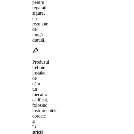
pentru
reparații
sigure,
cu
rezultate
de
lungă
durată.
Produsul
trebuie
instalat
de
către
un
mecanic
calificat,
folosind
instrumentele
corecte
și
în
strictă