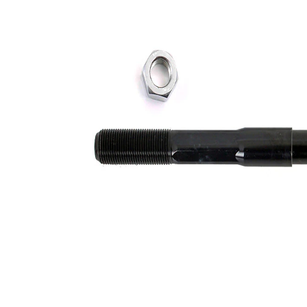
Dimensiune
M16 x
filet
1,5
Articol
cu
extins/Informatii
unsoare
de extindere
sintetică
Dimensiune
M16 x
filet 1
1,5