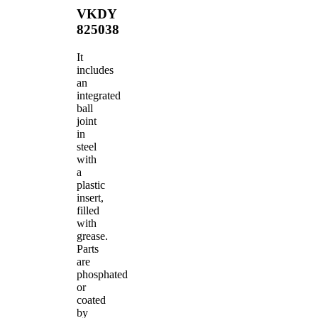
VKDY
825038
It
includes
an
integrated
ball
joint
in
steel
with
a
plastic
insert,
filled
with
grease.
Parts
are
phosphated
or
coated
by