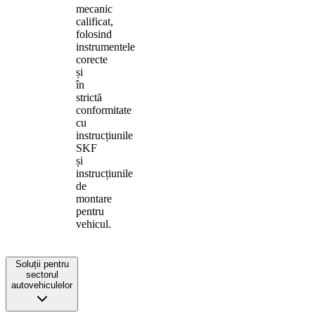
mecanic
calificat,
folosind
instrumentele
corecte
și
în
strictă
conformitate
cu
instrucțiunile
SKF
și
instrucțiunile
de
montare
pentru
vehicul.
Soluții pentru
sectorul
autovehiculelor