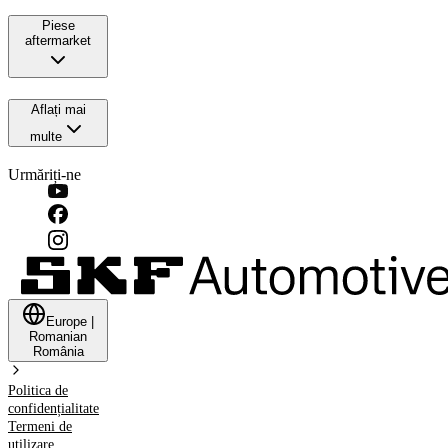
Piese
aftermarket
Aflați mai
multe
Urmăriți-ne
Europe
|
Romanian
România
Politica de
confidențialitate
Termeni de
utilizare