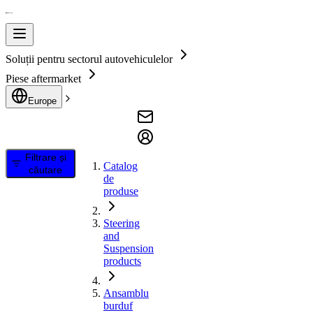
Soluții pentru sectorul autovehiculelor
Piese aftermarket
Europe
Filtrare și
Catalog
căutare
de
produse
Steering
and
Suspension
products
Ansamblu
burduf