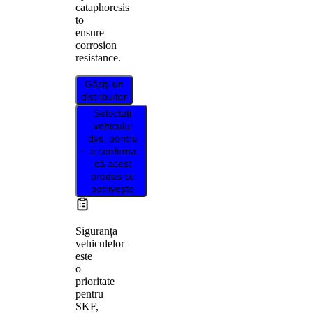
cataphoresis
to
ensure
corrosion
resistance.
Găsiți un
distribuitor
Selectați
vehiculul
dvs. pentru
a confirma
că acest
produs se
potrivește
Siguranța
vehiculelor
este
o
prioritate
pentru
SKF,