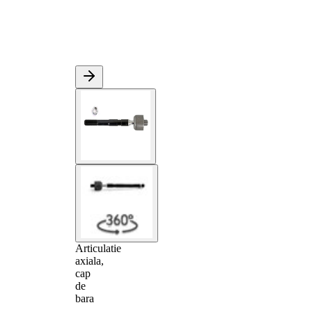
Articulatie
axiala,
cap
de
bara