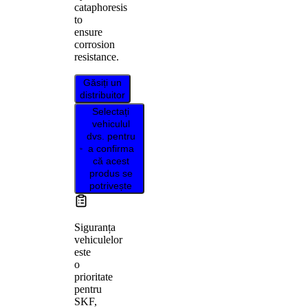
cataphoresis
to
ensure
corrosion
resistance.
Găsiți un
distribuitor
Selectați
vehiculul
dvs. pentru
a confirma
că acest
produs se
potrivește
Siguranța
vehiculelor
este
o
prioritate
pentru
SKF,