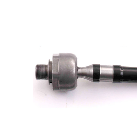
Lungime
260 mm
Dimensiune
M16 x
filet
1,5
Articol
cu
extins/Informatii
unsoare
de extindere
sintetică
Dimensiune
M16 x
filet 1
1,5