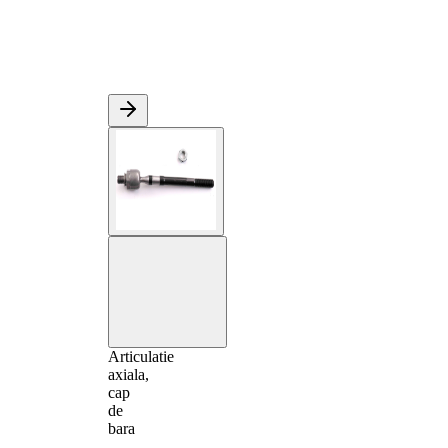
Articulatie
axiala,
cap
de
bara