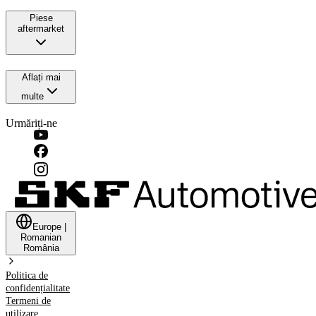
Piese
aftermarket
Aflați mai
multe
Urmăriți-ne
Europe
|
Romanian
România
Politica de
confidențialitate
Termeni de
utilizare