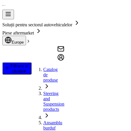
Soluții pentru sectorul autovehiculelor
Piese aftermarket
Europe
Filtrare și
Catalog
căutare
de
produse
Steering
and
Suspension
products
Ansamblu
burduf