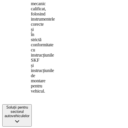
mecanic
calificat,
folosind
instrumentele
corecte
și
în
strictă
conformitate
cu
instrucțiunile
SKF
și
instrucțiunile
de
montare
pentru
vehicul.
Soluții pentru
sectorul
autovehiculelor