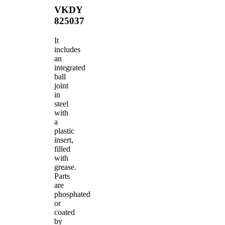
VKDY
825037
It
includes
an
integrated
ball
joint
in
steel
with
a
plastic
insert,
filled
with
grease.
Parts
are
phosphated
or
coated
by