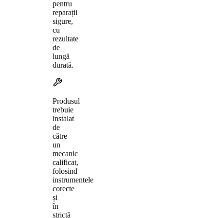
pentru
reparații
sigure,
cu
rezultate
de
lungă
durată.
Produsul
trebuie
instalat
de
către
un
mecanic
calificat,
folosind
instrumentele
corecte
și
în
strictă