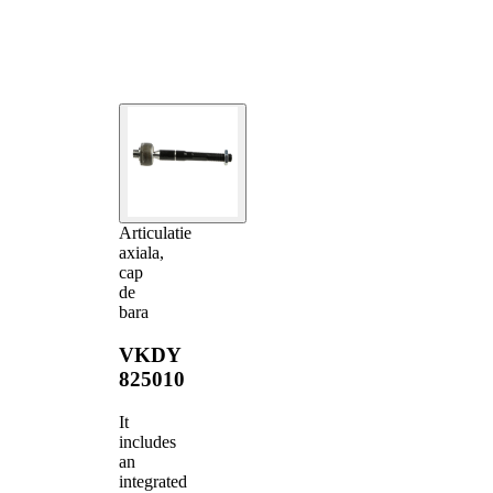
Articulatie
axiala,
cap
de
bara
VKDY
825010
It
includes
an
integrated