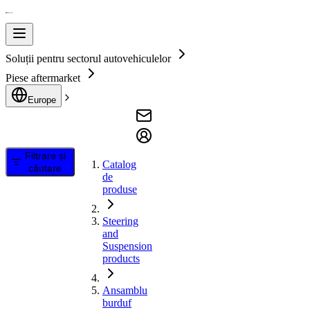
Soluții pentru sectorul autovehiculelor
Piese aftermarket
Europe
Filtrare și
Catalog
căutare
de
produse
Steering
and
Suspension
products
Ansamblu
burduf