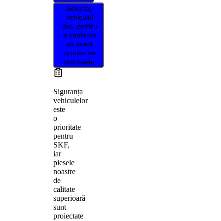
Selectați
vehiculul
dvs. pentru
a confirma
că acest
produs se
potrivește
Siguranța
vehiculelor
este
o
prioritate
pentru
SKF,
iar
piesele
noastre
de
calitate
superioară
sunt
proiectate