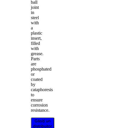
ball
joint
in
steel
with
a
plastic
insert,
filled
with
grease.
Parts
are
phosphated
or
coated
by
cataphoresis
to
ensure
corrosion
resistance.
Găsiți un
distribuitor