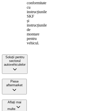
conformitate
cu
instrucțiunile
SKF
și
instrucțiunile
de
montare
pentru
vehicul.
Soluții pentru
sectorul
autovehiculelor
Piese
aftermarket
Aflați mai
multe