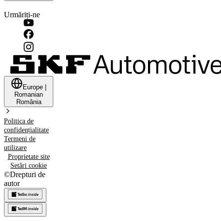
Urmăriți-ne
Europe
|
Romanian
România
Politica de
confidențialitate
Termeni de
utilizare
Proprietate site
Setări cookie
©
Drepturi de
autor