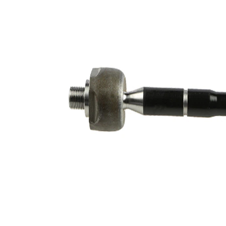
de extindere
sintetică
Numar articol
VKDY
par
825011